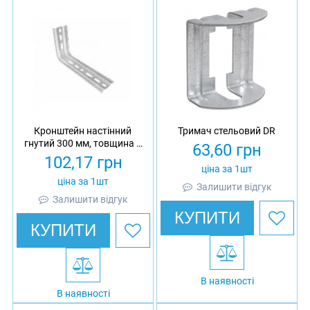
Кронштейн настінний
Тримач стельовий DR
гнутий 300 мм, товщина 2
63,60
грн
мм, гарячеоцинкований,
102,17
грн
Eurotray
ціна за 1шт
ціна за 1шт
Залишити відгук
Залишити відгук
КУПИТИ
КУПИТИ
В наявності
В наявності