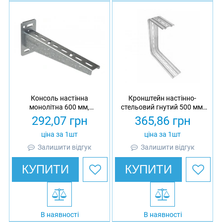
Консоль настінна
Кронштейн настінно-
монолітна 600 мм,
стельовий гнутий 500 мм,
товщина 2 мм,
товщина 2 мм,
292,07
грн
365,86
грн
оцинкована, Eurotray
гарячеоцинкований,
Eurotray
ціна за 1шт
ціна за 1шт
Залишити відгук
Залишити відгук
КУПИТИ
КУПИТИ
В наявності
В наявності