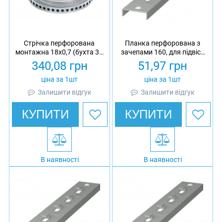
Стрічка перфорована
Планка перфорована з
монтажна 18х0,7 (бухта 30
зачепами 160, для підвісу
м)
сітчастого лотка 100,
340,08
грн
51,97
грн
оцинкована, Ardic
ціна за 1шт
ціна за 1шт
Залишити відгук
Залишити відгук
КУПИТИ
КУПИТИ
В наявності
В наявності