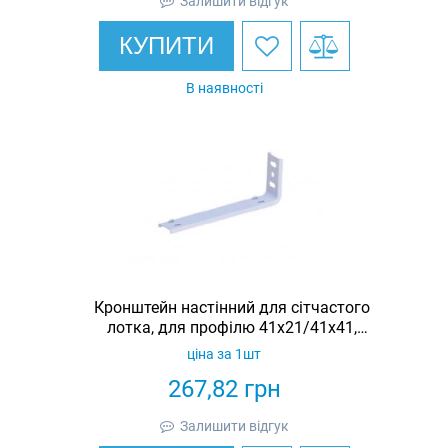
Залишити відгук
КУПИТИ
В наявності
Кронштейн настінний для сітчастого
лотка, для профілю 41х21/41х41,
товщина 2 мм, L = 410, оцинкований,
ціна за 1шт
Ardic
267,82
грн
Залишити відгук