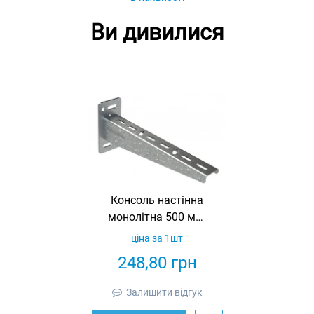
Ви дивилися
Консоль настінна
монолітна 500 мм,
товщина 2 мм,
ціна за 1шт
оцинкована,
248,80
грн
Eurotray
Залишити відгук