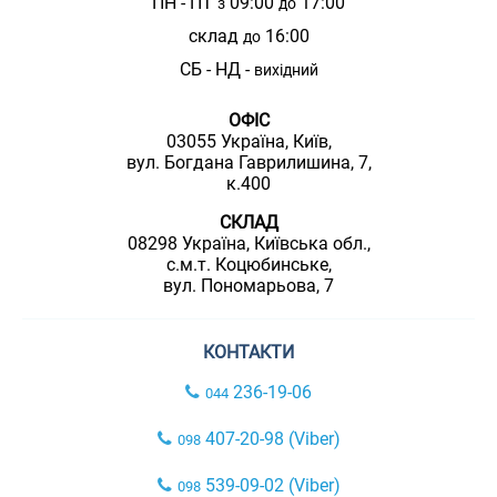
ПН - ПТ
09:00
17:00
з
до
склад
16:00
до
СБ - НД -
вихідний
ОФІС
03055 Україна, Київ,
вул. Богдана Гаврилишина, 7,
к.400
СКЛАД
08298 Україна, Київська обл.,
с.м.т. Коцюбинське,
вул. Пономарьова, 7
КОНТАКТИ
236-19-06
044
407-20-98 (Viber)
098
539-09-02 (Viber)
098