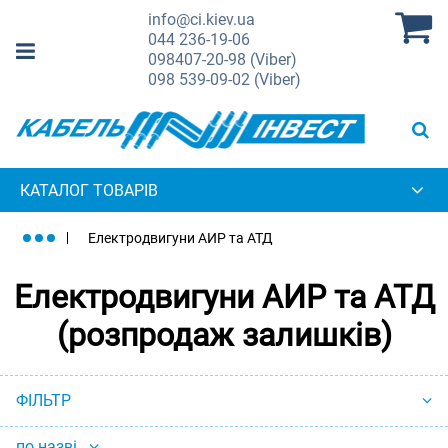
info@ci.kiev.ua
044
236-19-06
098
407-20-98 (Viber)
098
539-09-02 (Viber)
КАТАЛОГ ТОВАРІВ
Електродвигуни АИР та АТД
Електродвигуни АИР та АТД
(розпродаж залишків)
ФІЛЬТР
по назві