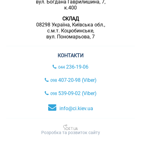
вул. Богдана Гаврилишина, 7,
к.400
СКЛАД
08298 Україна, Київська обл.,
с.м.т. Коцюбинське,
вул. Пономарьова, 7
КОНТАКТИ
236-19-06
044
407-20-98 (Viber)
098
539-09-02 (Viber)
098
info@ci.kiev.ua
Розробка та розвиток сайту