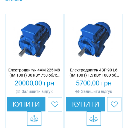
Електродвигун 4АМ 225 М8
Електродвигун 4ВР 90 L6
(IM 1081) 30 кВт 750 об/хв
(IM 1081) 1,5 кВт 1000 об/
асинхронний трифазний
хв вибухозахищений
20000,00
грн
5700,00
грн
асинхронний трифазний
Залишити відгук
Залишити відгук
КУПИТИ
КУПИТИ