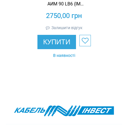
АИМ 90 LB6 (IM
2081/3081) 1,1
2750,00
грн
кВт 1000 об/хв
вибухозахищений
Залишити відгук
асинхронний
трифазний
КУПИТИ
В наявності