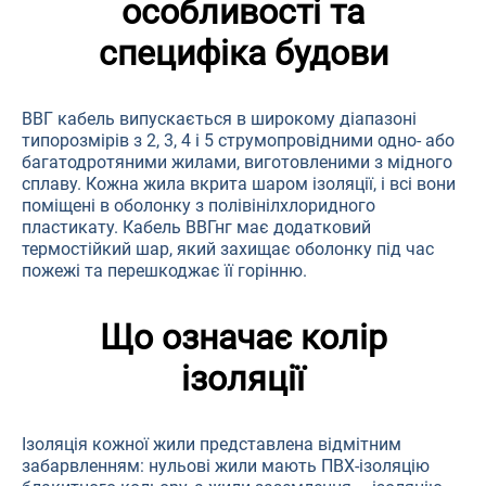
особливості та
специфіка будови
ВВГ кабель випускається в широкому діапазоні
типорозмірів з 2, 3, 4 і 5 струмопровідними одно- або
багатодротяними жилами, виготовленими з мідного
сплаву. Кожна жила вкрита шаром ізоляції, і всі вони
поміщені в оболонку з полівінілхлоридного
пластикату. Кабель ВВГнг має додатковий
термостійкий шар, який захищає оболонку під час
пожежі та перешкоджає її горінню.
Що означає колір
ізоляції
Ізоляція кожної жили представлена ​​відмітним
забарвленням: нульові жили мають ПВХ-ізоляцію