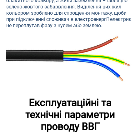
блакитного кольору, а жили заземлення – ізоляцію
зелено-жовтого забарвлення. Виділення цих жил
кольором зроблено для спрощення монтажу, щоби
при підключенні споживачів електроенергії електрик
не переплутав фазу з нулем або землею.
Експлуатаційні та
технічні параметри
проводу ВВГ