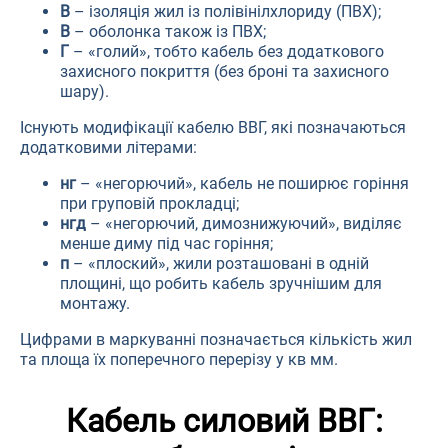
В
– ізоляція жил із полівінілхлориду (ПВХ);
В
– оболонка також із ПВХ;
Г
– «голий», тобто кабель без додаткового
захисного покриття (без броні та захисного
шару).
Існують модифікації кабелю ВВГ, які позначаються
додатковими літерами:
нг
– «негорючий», кабель не поширює горіння
при груповій прокладці;
нгд
– «негорючий, димознижуючий», виділяє
менше диму під час горіння;
п
– «плоский», жили розташовані в одній
площині, що робить кабель зручнішим для
монтажу.
Цифрами в маркуванні позначається кількість жил
та площа їх поперечного перерізу у кв мм.
Кабель силовий ВВГ: