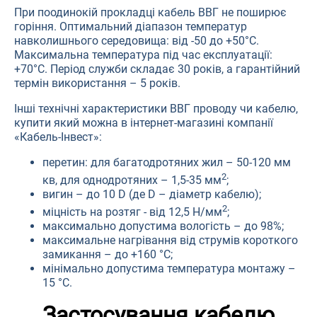
При поодинокій прокладці кабель ВВГ не поширює
горіння. Оптимальний діапазон температур
навколишнього середовища: від -50 до +50°С.
Максимальна температура під час експлуатації:
+70°С. Період служби складає 30 років, а гарантійний
термін використання – 5 років.
Інші технічні характеристики ВВГ проводу чи кабелю,
купити який можна в інтернет-магазині компанії
«Кабель-Інвест»:
перетин: для багатодротяних жил – 50-120 мм
2
кв, для однодротяних – 1,5-35 мм
;
вигин – до 10 D (де D – діаметр кабелю);
2
міцність на розтяг - від 12,5 Н/мм
;
максимально допустима вологість – до 98%;
максимальне нагрівання від струмів короткого
замикання – до +160 °С;
мінімально допустима температура монтажу –
15 °С.
Застосування кабелю