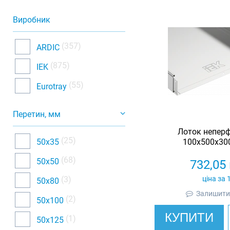
Виробник
(357)
ARDIC
(875)
IEK
(55)
Eurotray
Перетин, мм
Лоток непер
(25)
50х35
100x500x300
(68)
50х50
732,05
(3)
ціна за 
50х80
Залишити 
(2)
50х100
КУПИТИ
(1)
50х125