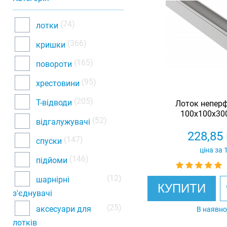
(74)
лотки
(366)
кришки
(165)
повороти
(95)
хрестовини
(205)
Т-відводи
Лоток непер
100x100x300
(52)
відгалужувачі
228,85
(147)
спуски
ціна за 
(146)
підйоми
(12)
шарнірні
КУПИТИ
з'єднувачі
(25)
аксесуари для
В наявно
лотків