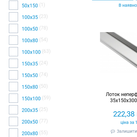
(1)
50х150
В наявно
(23)
100х35
(78)
100х50
(54)
100х80
(63)
100х100
(24)
150х35
(74)
150х50
(50)
150х80
Лоток непер
(59)
150х100
35х150х3000
(25)
200х35
222,38
(77)
200х50
ціна за 
Залишити 
(55)
200х80