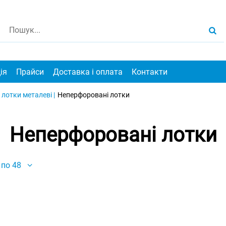
ія
Прайси
Доставка і оплата
Контакти
 лотки металеві |
Неперфоровані лотки
Неперфоровані лотки
по 48