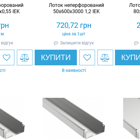
форований
Лоток неперфорований
Лот
0,55 IEK
50х600х3000 1,2 IEK
80
грн
720,72
грн
1м
ціна за 1шт
відгук
Залишити відгук
КУПИТИ
КУП
сті
В наявності