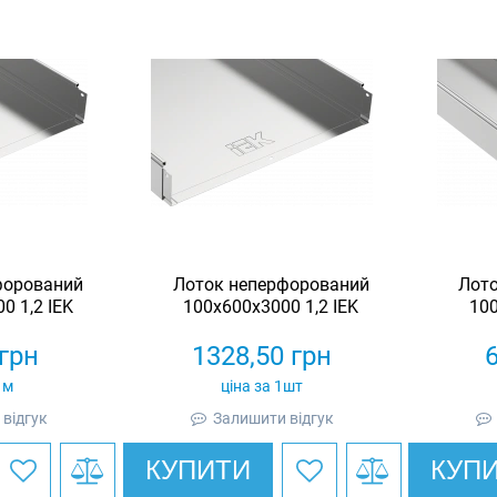
форований
Лоток неперфорований
Лот
0 1,2 IEK
100x600x3000 1,2 IEK
100
грн
1328,50
грн
1м
ціна за 1шт
відгук
Залишити відгук
КУПИТИ
КУП