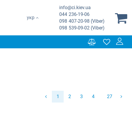
info@ci.kiev.ua
044
236-19-06
укр
098
407-20-98 (Viber)
098
539-09-02 (Viber)
1
2
3
4
27