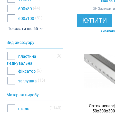
ціна за 
(44)
600х80
Залишити 
(51)
600х100
КУПИТИ
Показати ще 65
В наявно
Вид аксесуару
(5)
пластина
з'єднувальна
(5)
фіксатор
(15)
заглушка
Матеріал виробу
Лоток непер
(1140)
сталь
50х300х3000