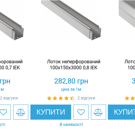
форований
Лоток неперфорований
Лот
0 0,7 IEK
100x150x3000 0,8 IEK
100
грн
282,80
грн
1м
ціна за 1м
2 відгуки
2 відгуки
КУПИТИ
КУПИ
сті
В наявності