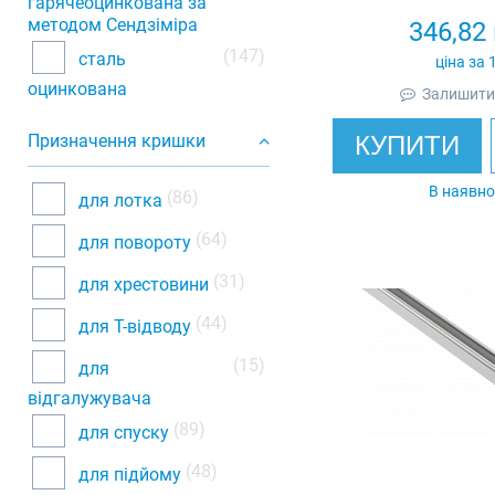
гарячеоцинкована за
методом Сендзіміра
346,82
(147)
сталь
ціна за 
оцинкована
Залишити 
Призначення кришки
КУПИТИ
В наявно
(86)
для лотка
(64)
для повороту
(31)
для хрестовини
(44)
для Т-відводу
(15)
для
відгалужувача
(89)
для спуску
(48)
для підйому