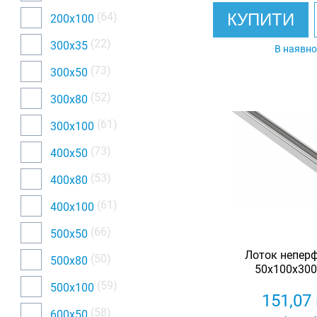
(64)
КУПИТИ
200х100
(22)
300х35
В наявно
(73)
300х50
(52)
300х80
(61)
300х100
(73)
400х50
(53)
400х80
(61)
400х100
(66)
500х50
Лоток непер
(50)
500х80
50х100х3000
(59)
500х100
151,07
(58)
600х50