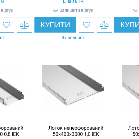
1м
ціна за 1м
відгук
Залишити відгук
КУПИТИ
КУП
сті
В наявності
форований
Лоток неперфорований
Лот
 0,8 IEK
50х400х3000 1,0 IEK
50