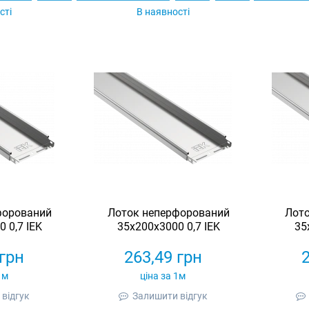
сті
В наявності
форований
Лоток неперфорований
Лот
 0,7 IEK
35х200х3000 0,7 IEK
35
грн
263,49
грн
1м
ціна за 1м
відгук
Залишити відгук