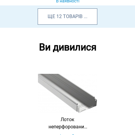
В наявності
ЩЕ
12
ТОВАРІВ
...
Ви дивилися
Лоток
неперфорований
80х300х3000 0,8