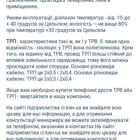
Призначення: прокладка телефонних ліній в
приміщеннях.
Умови експлуатації: діапазон температур - від -10 до
+ 40 градусів за Цельсієм; вологість — не вище 80%
при температурі +30 градусів за Цельсієм.
ТРП
- характеристики такі ж, як і у ТРВ. Є лише одна
відмінність - ізоляція: у ТРП вона поліетиленова. Крім
того, на відміну від ТРВ, провід ТРП більш стійкий до
впливів зовнішнього середовища, тому його можна
прокладати зовні споруди. Основні різновиди
кабелю: ТРП це 2х0,5 і 2х0,4. Основні різновиди
кабелю: ТРП це 2х0,5 і 2х0,4
Якщо вам необхідно купити телефонні дроти ТРВ або
ТРП - звертайтеся в нашу компанію.
На сайті підприємства ci.kiev.ua ви знайдете всю
цікаву для вас інформацію, а для отримання
консультації менеджера ви можете зателефонувати
за телефоном, вказаним в контактах.На сайті
підприємства ci.kiev.ua ви знайдете всю цікаву для
вас інформацію, а для отримання консультації