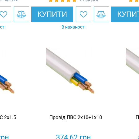
КУПИТИ
КУПИ
сті
В наявності
С 2х1.5
Провід ПВС 2х10+1х10
П
грн
374,62
грн