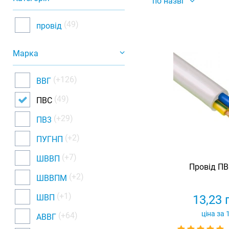
по назві
(49)
провід
Марка
(+126)
ВВГ
(49)
ПВС
(+29)
ПВ3
(+2)
ПУГНП
(+7)
ШВВП
Провід ПВ
(+2)
ШВВПМ
(+1)
ШВП
13,23
ціна за 
(+64)
АВВГ