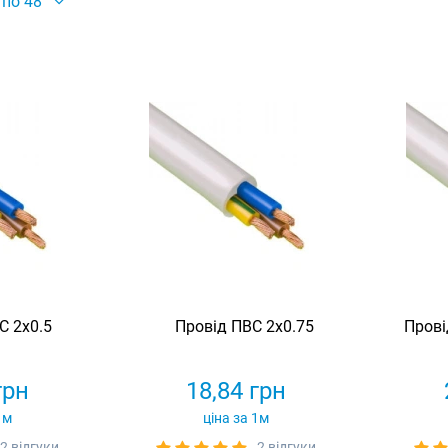
по 48
С 2х0.5
Провід ПВС 2х0.75
Прові
грн
18,84
грн
1м
ціна за 1м
2 відгуки
2 відгуки