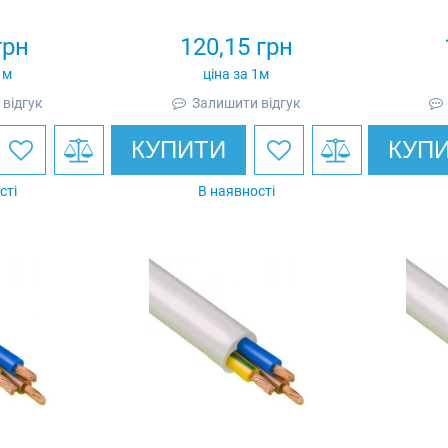
грн
120,15
грн
1м
ціна за 1м
відгук
Залишити відгук
КУПИТИ
КУП
сті
В наявності