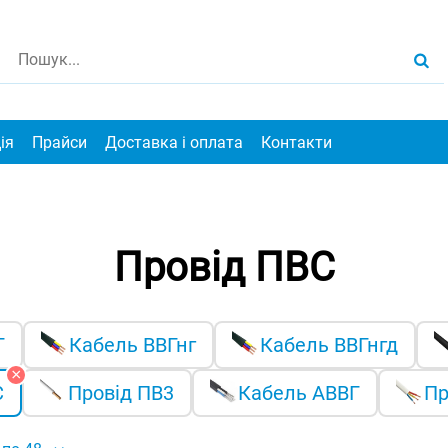
ія
Прайси
Доставка і оплата
Контакти
Провід ПВС
Г
Кабель ВВГнг
Кабель ВВГнгд
С
Провід ПВ3
Кабель АВВГ
Пр