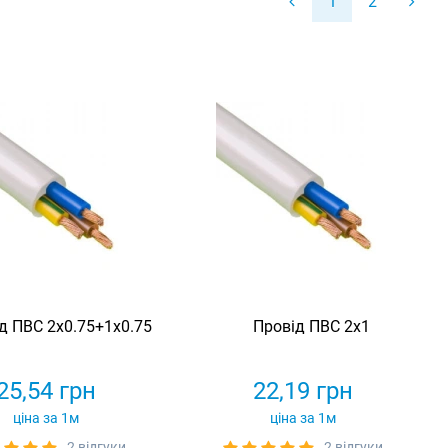
1
2
д ПВС 2х0.75+1х0.75
Провід ПВС 2х1
25,54
грн
22,19
грн
ціна за 1м
ціна за 1м
2 відгуки
2 відгуки