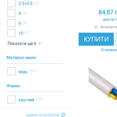
(3)
2.5+2.5
84,87
(4)
4
ціна за 
(4)
6
Залишити 
(3)
10
КУПИТИ
Показати ще 6
В наявно
Матеріал жили
(49)
мідь
Форма
(49)
круглий
СКИНУТИ ФІЛЬТРИ