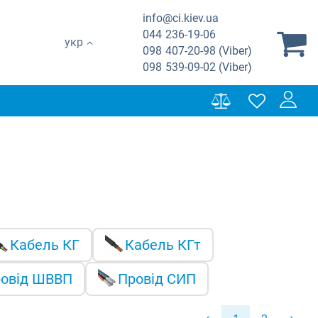
info@ci.kiev.ua
044
236-19-06
укр
098
407-20-98 (Viber)
098
539-09-02 (Viber)
Кабель КГ
Кабель КГт
овід ШВВП
Провід СИП