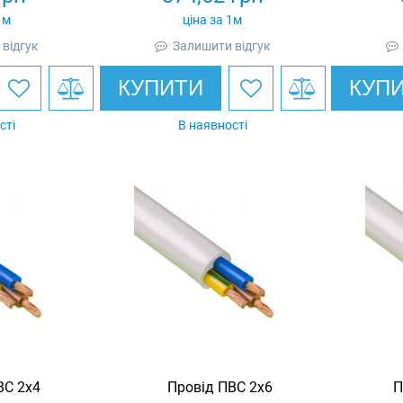
1м
ціна за 1м
відгук
Залишити відгук
КУПИТИ
КУП
сті
В наявності
ВС 2х4
Провід ПВС 2х6
П