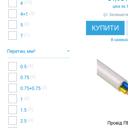
(10)
4
ціна за 
(5)
4+1
Залишити 
(9)
5
КУПИТИ
(1)
7
В наявно
Перетин, мм²
(4)
0.5
(4)
0.75
(3)
0.75+0.75
(4)
1
(5)
1.5
(4)
2.5
Провід П