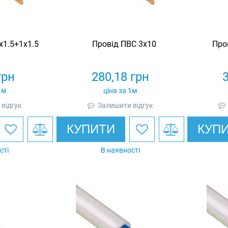
х1.5+1х1.5
Провід ПВС 3х10
Про
грн
280,18
грн
1м
ціна за 1м
відгук
Залишити відгук
КУПИТИ
КУП
сті
В наявності