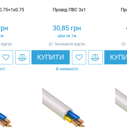
0.75+1х0.75
Провід ПВС 3х1
Пр
грн
30,85
грн
1м
ціна за 1м
відгук
Залишити відгук
КУПИТИ
КУП
сті
В наявності