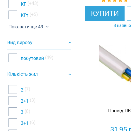
(+43)
КГ
КУПИТИ
(+5)
КГт
В наявно
Показати ще 49
Вид виробу
(49)
побутовий
Кількість жил
(7)
2
(3)
2+1
Провід ПВ
(8)
3
(6)
3+1
31,95