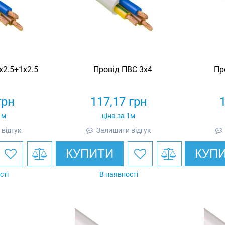
х2.5+1х2.5
Провід ПВС 3х4
Пр
грн
117,17
грн
1м
ціна за 1м
відгук
Залишити відгук
КУПИТИ
КУП
сті
В наявності