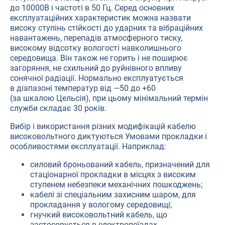
до 10000В і частоті в 50 Гц. Серед основних
експлуатаційних характеристик можна назвати
високу ступінь стійкості до ударних та вібраційних
навантажень, перепадів атмосферного тиску,
високому відсотку вологості навколишнього
середовища. Він також не горить і не поширює
загоряння, не схильний до руйнівного впливу
сонячної радіації. Нормально експлуатується
в діапазоні температур від —50 до +60
(за шкалою Цельсія), при цьому мінімальний термін
служби складає 30 років.
Вибір і використання різних модифікацій кабелю
високовольтного диктуються Умовами прокладки і
особливостями експлуатації. Наприклад:
силовий броньований кабель, призначений для
стаціонарної прокладки в місцях з високим
ступенем небезпеки механічних пошкоджень;
кабелі зі спеціальним захисним шаром, для
прокладання у вологому середовищі;
гнучкий високовольтний кабель, що
застосовується в електропоїздах,