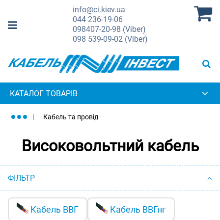
info@ci.kiev.ua
044
236-19-06
098
407-20-98 (Viber)
098
539-09-02 (Viber)
КАТАЛОГ ТОВАРІВ
Кабель та провід
Високовольтний кабель
ФІЛЬТР
Кабель ВВГ
Кабель ВВГнг