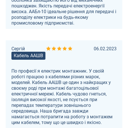
оболонка захищаютю його від механічних
пошкоджен. Якість передачі електроенергії
висока. ААБл-10 ідеальне рішення для передачі і
розподілу електрики на будь-якому
промисловому підприємстві.
Сергій
06.02.2023
Кабель ААШВ
По професії я електрик монтажник. У своїй
роботі працюю з кабелями різних марок,
моделей. Кабель ААШВ це один з найкращих у
своєму роді при монтажі багатоцільової
електричної мережі. Кабель чудово гнеться,
ізоляція високої якості, не псується при
перепадах температури зовнішнього
середовища. Наша бригада завжди
намагається потрапити на роботу з монтажем
цим кабелем, тому що це швидко і якісно.