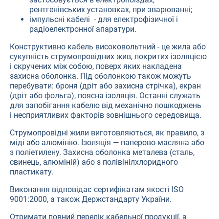
рентгенівських установках, при зварюванні;
імпульсні кабелі - для електрофізичної і
радіоелектронної апаратури.
Конструктивно кабель високовольтний - це жила або
сукупність струмопровідних жив, покритих ізоляцією
і скручених між собою, поверх яких накладена
захисна оболонка. Під оболонкою також можуть
перебувати: броня (дріт або захисна стрічка), екран
(дріт або фольга), поясна ізоляція. Останні служать
для запобігання кабелю від механічно пошкоджень
і несприятливих факторів зовнішнього середовища.
Струмопровідні жили виготовляються, як правило, з
міді або алюмінію. Ізоляція — паперово-масляна або
з поліетилену. Захисна оболонка металева (сталь,
свинець, алюміній) або з полівінілхлоридного
пластикату.
Виконання відповідає сертифікатам якості ISO
9001:2000, а також Держстандарту України.
Отримати повний перелік кабельної продукції, а