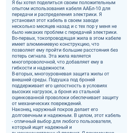
Я бы хотел поделиться своим положительным
опытом использования кабеля ААБл-10 для
передачи и распределения электрики. Я
установил этот кабель в своем заводе
несколько месяцев назад и с тех пор у меня не
было никаких проблем с передачей электрики.
Во-первых, токопроводящая жила в этом кабеле
имеет алюминиевую конструкцию, что
позволяет ему пройти большие расстояния без
потерь сигнала. Эта жила является
многопроволочной, что добавляет ему в
гибкости и надежности.
В-вторых, многоуровневая защита жилы от
внешней среды. Подушка под броней
поддерживает его целостность в условиях
высоких нагрузок, а броня из стальной
оцинкованной проволоки обеспечивает защиту
от механических повреждений.
Наконец, наружный покров делает его
долговечным и надежным. В целом, этот кабель
- отличный выбор для любого пользователя,
который ищет надежный и