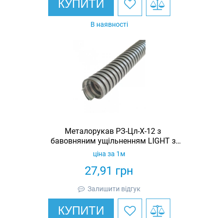
КУПИТИ
В наявності
Металорукав РЗ-Цл-Х-12 з
бавовняним ущільненням LIGHT з
протяжкою (бухта 50м)
ціна за 1м
27,91
грн
Залишити відгук
КУПИТИ