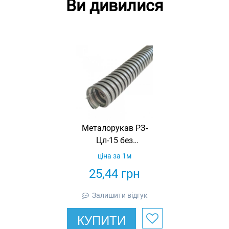
Ви дивилися
Металорукав РЗ-
Цл-15 без
ущільнення LIGHT
ціна за 1м
з протяжкою
25,44
грн
(бухта 50м)
Залишити відгук
КУПИТИ