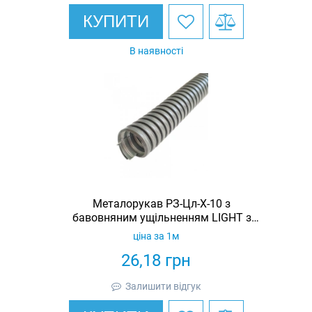
КУПИТИ
В наявності
Металорукав РЗ-Цл-Х-10 з
бавовняним ущільненням LIGHT з
протяжкою (бухта 50м)
ціна за 1м
26,18
грн
Залишити відгук