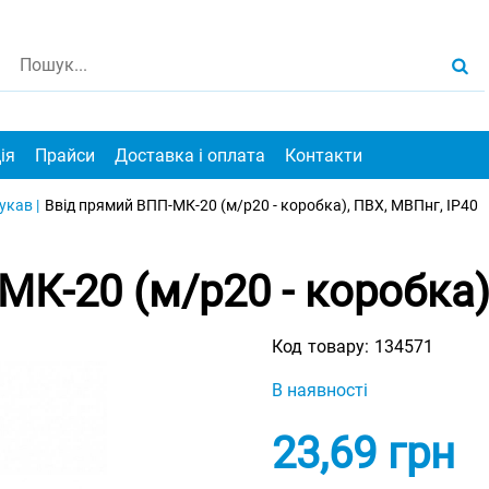
ія
Прайси
Доставка і оплата
Контакти
кав |
Ввід прямий ВПП-МК-20 (м/р20 - коробка), ПВХ, МВПнг, IP40
К-20 (м/р20 - коробка)
Код товару:
134571
В наявності
23,69
грн