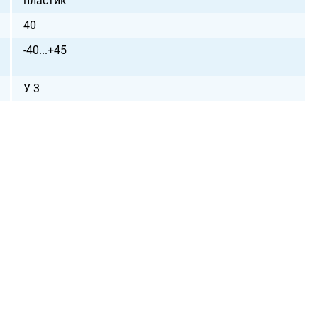
пластик
40
-40...+45
У 3