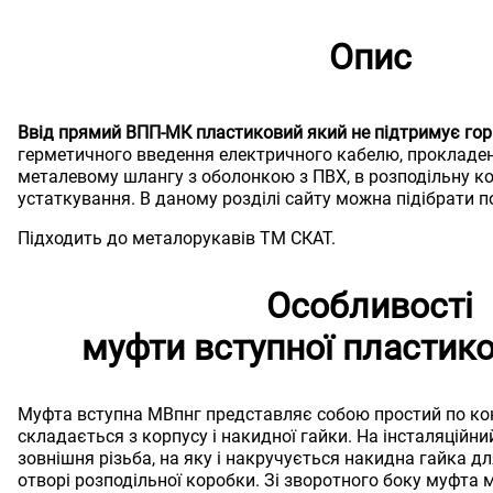
Опис
Ввід прямий ВПП-МК пластиковий який не підтримує гор
герметичного введення електричного кабелю, прокладен
металевому шлангу з оболонкою з ПВХ, в розподільну к
устаткування. В даному розділі сайту можна підібрати по
Підходить до металорукавів ТМ СКАТ.
Особливості
муфти вступної пластик
Муфта вступна МВпнг представляє собою простий по конс
складається з корпусу і накидної гайки. На інсталяційни
зовнішня різьба, на яку і накручується накидна гайка д
отворі розподільної коробки. Зі зворотного боку муфта