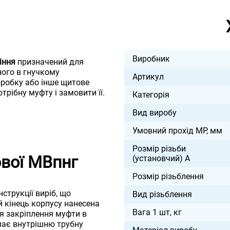
Виробник
іння
призначений для
ого в гнучкому
Артикул
оробку або інше щитове
трібну муфту і замовити її.
Категорія
Вид виробу
Умовний прохід МР, мм
Розмір різьби
ової МВпнг
(установчий) А
Розмір різьблення
трукції виріб, що
Вид різьблення
й кінець корпусу нанесена
Вага 1 шт, кг
ля закріплення муфти в
 має внутрішню трубну