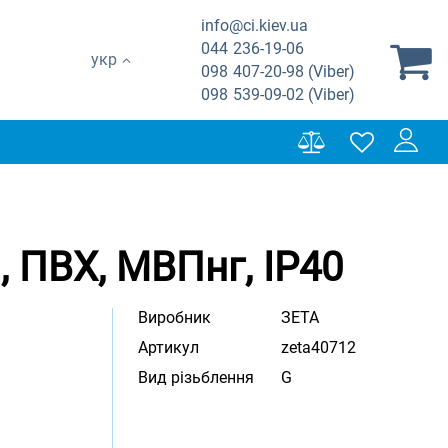
info@ci.kiev.ua
044
236-19-06
укр
098
407-20-98 (Viber)
098
539-09-02 (Viber)
, ПВХ, МВПнг, IP40
Виробник
ЗЕТА
Артикул
zeta40712
Вид різьблення
G