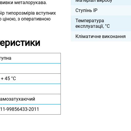
Матеріал виробу
навивки металорукава.
Ступінь IP
бір типорозмірів вступних
ю ціною, з оперативною
Температура
експлуатації, °С
Кліматичне виконання
теристики
тупна
 + 45 °C
самозатухаючий
011-99856433-2011