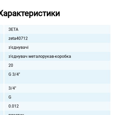
Характеристики
ЗЕТА
zeta40712
з'єднувачі
з'єднувач металорукав-коробка
20
G 3/4"
3/4"
G
0.012