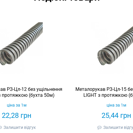
ав РЗ-Цл-12 без ущільнення
Металорукав РЗ-Цл-15 бе
з протяжкою (бухта 50м)
LIGHT з протяжкою (б
ціна за 1м
ціна за 1м
22,28
грн
25,44
грн
Залишити відгук
Залишити відг