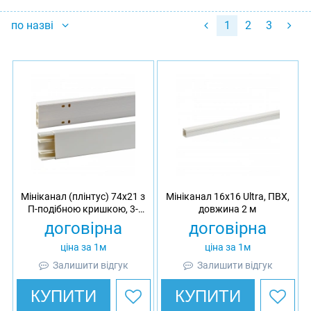
по назві
1
2
3
Мініканал (плінтус) 74x21 з
Мініканал 16х16 Ultra, ПВХ,
П-подібною кришкою, 3-
довжина 2 м
секц. Ultra, ПВХ, довжина 2
договірна
договірна
м
ціна за 1м
ціна за 1м
Залишити відгук
Залишити відгук
КУПИТИ
КУПИТИ