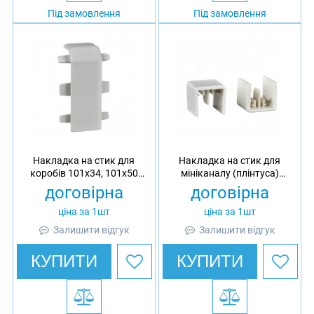
Під замовлення
Під замовлення
Накладка на стик для
Накладка на стик для
коробів 101х34, 101х50
мініканалу (плінтуса)
Ultra, ПК/АБС
74x21 Ultra, АБС
договірна
договірна
ціна за 1шт
ціна за 1шт
Залишити відгук
Залишити відгук
КУПИТИ
КУПИТИ