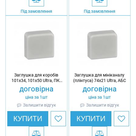
Під замовлення
Під замовлення
Заглушка для коробів
Заглушка для мініканалу
101х34, 101х50 Ultra, ПК/
(плінтуса) 74x21 Ultra, АБС
АБС
договірна
договірна
ціна за 1шт
ціна за 1шт
Залишити відгук
Залишити відгук
КУПИТИ
КУПИТИ