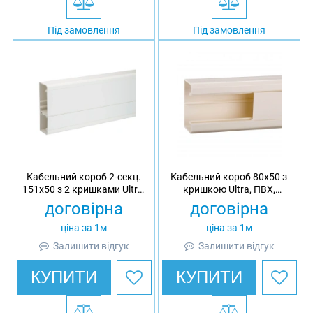
Під замовлення
Під замовлення
Кабельний короб 2-секц.
Кабельний короб 80х50 з
151х50 з 2 кришками Ultra,
кришкою Ultra, ПВХ,
ПВХ, довжина 2 м
довжина 2 м
договірна
договірна
ціна за 1м
ціна за 1м
Залишити відгук
Залишити відгук
КУПИТИ
КУПИТИ