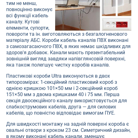
тим не менш,
повноцінно виконує
всі функції кабель
каналу. Кутові
елементи, супорти,
повороти та ін. виготовляються з безгалогненового
матеріалу АБС. Короби кабель каналів ПВХ виконані
з самозагасаючого ПВХ, в яких немає шкідливих для
здоров'я добавок. Канали мають презентабельний
зовнішній вигляд завдяки напівглянсовій поверхні,
яка також полегшує чистку коробів каналів.
Пластикові короби Ultra виконуються в двох
типорозмірах: 1-секційний пластиковий короб з
однією кришкою 101×50 мм і 2-секційний короб
151×50 мм з двома кришками 40 і 75 мм. Перша
секція двосекційного каналу використовується для
слабкострумових кабелів, друга — для силових
кабелів, що повністю відповідає вимогам ПУЕ.
Для швидкості монтажу на задній поверхні короба є
овальні отвори з кроком 23 см. Симетричний дизайн,
в якому виконані кабель канали, зменшує