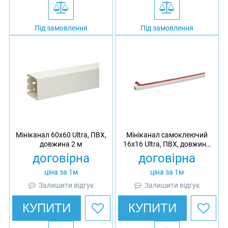
Під замовлення
Під замовлення
Мініканал 60х60 Ultra, ПВХ,
Мініканал самоклеючий
довжина 2 м
16х16 Ultra, ПВХ, довжина
2 м
договірна
договірна
ціна за 1м
ціна за 1м
Залишити відгук
Залишити відгук
КУПИТИ
КУПИТИ