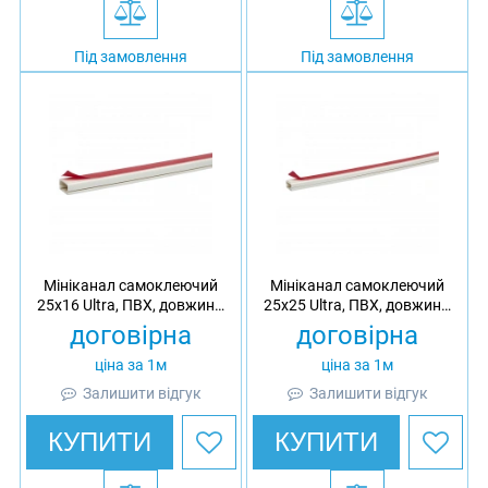
Під замовлення
Під замовлення
Мініканал самоклеючий
Мініканал самоклеючий
25х16 Ultra, ПВХ, довжина
25х25 Ultra, ПВХ, довжина
2 м
2 м
договірна
договірна
ціна за 1м
ціна за 1м
Залишити відгук
Залишити відгук
КУПИТИ
КУПИТИ