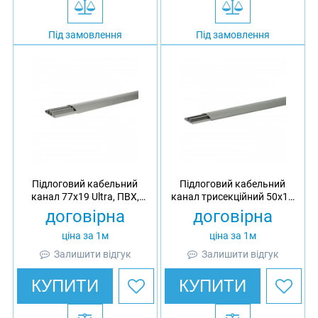
Під замовлення
Під замовлення
Підлоговий кабельний
Підлоговий кабельний
канал 77х19 Ultra, ПВХ,
канал трисекційний 50х12
довжина 2 м
Ultra, ПВХ, довжина 2 м
договірна
договірна
ціна за 1м
ціна за 1м
Залишити відгук
Залишити відгук
КУПИТИ
КУПИТИ