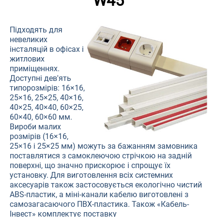
W45
Підходять для
невеликих
інсталяцій в офісах і
житлових
приміщеннях.
Доступні дев'ять
типорозмірів: 16×16,
25×16, 25×25, 40×16,
40×25, 40×40, 60×25,
60×40, 60×60 мм.
Вироби малих
розмірів (16×16,
25×16 і 25×25 мм) можуть за бажанням замовника
поставлятися з самоклеючою стрічкою на задній
поверхні, що значно прискорює і спрощує їх
установку. Для виготовлення всіх системних
аксесуарів також застосовується екологічно чистий
ABS-пластик, а міні-канали кабелю виготовлені з
самозагасаючого ПВХ-пластика. Також «Кабель-
Інвест» комплектує поставку