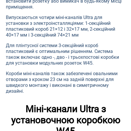
встановити розетку або вимикач в будь-якому місці
приміщення.
Випускаються чотири міні-каналів Ultra для
установки з электроінсталляціями: 1-секційний
пластиковий короб 21×12 і 32×17 мм, 2-секційний
40×17 мм і 3-секційний 74×21 мм
Для плінтусної системи 3-секційний короб
пластиковий є оптимальним рішенням. Система
також включає одно -, дво - і трьохпостові коробки
для установки модульних розеток W45.
Короби міні-каналів також забезпечені овальними
отворами з кроком 23 см на задній поверхні для
швидкого монтажу і виконані в симетричному
дизайні.
Міні-канали Ultra з
установочною коробкою