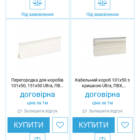
Під замовлення
Під замовлення
Перегородка для коробів
Кабельний короб 101х50 з
101х50, 151х50 Ultra, ПВХ,
кришкою Ultra, ПВХ,
довжина 2 м
довжина 2 м
договірна
договірна
ціна за 1м
ціна за 1м
Залишити відгук
Залишити відгук
КУПИТИ
КУПИТИ