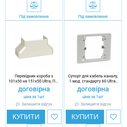
Під замовлення
Під замовлення
Перехідник короба з
Супорт для кабель-каналу,
101х50 на 151х50 Ultra, ПК/
1-мод. стандарту 60 Ultra,
АБС
АБС
договірна
договірна
ціна за 1шт
ціна за 1шт
Залишити відгук
Залишити відгук
КУПИТИ
КУПИТИ