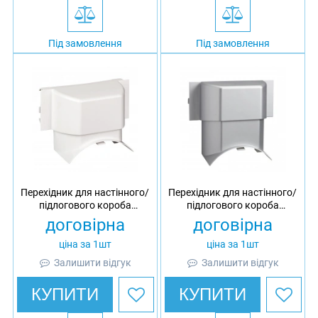
Під замовлення
Під замовлення
Перехідник для настінного/
Перехідник для настінного/
підлогового короба
підлогового короба
OptiLine 45, білий
OptiLine 45, під алюміній
договірна
договірна
ціна за 1шт
ціна за 1шт
Залишити відгук
Залишити відгук
КУПИТИ
КУПИТИ