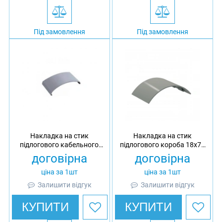
Під замовлення
Під замовлення
Накладка на стик
Накладка на стик
підлогового кабельного
підлогового короба 18х75
каналу 77x19, Ultra, ПВХ
OptiLine 45, ПВХ
договірна
договірна
ціна за 1шт
ціна за 1шт
Залишити відгук
Залишити відгук
КУПИТИ
КУПИТИ