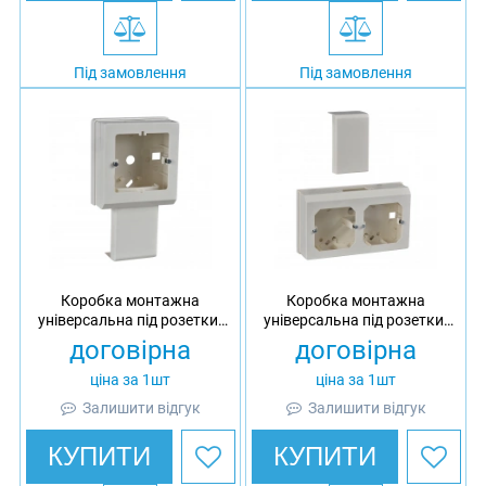
Під замовлення
Під замовлення
Коробка монтажна
Коробка монтажна
універсальна під розетки,
універсальна під розетки,
1-пост стандарту 60 Ultra,
2-поста стандарту 60 Ultra,
договірна
договірна
АБС
АБС
ціна за 1шт
ціна за 1шт
Залишити відгук
Залишити відгук
КУПИТИ
КУПИТИ