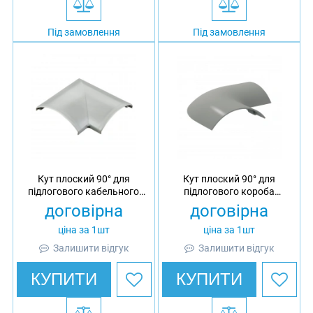
Під замовлення
Під замовлення
Кут плоский 90° для
Кут плоский 90° для
підлогового кабельного
підлогового короба
каналу 77x19 Ultra, ПВХ
OptiLine 45, ПВХ
договірна
договірна
ціна за 1шт
ціна за 1шт
Залишити відгук
Залишити відгук
КУПИТИ
КУПИТИ