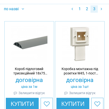
по назві
1
2
3
Короб підлоговий
Коробка монтажна під
трисекційний 18х75
розетки W45, 1-пост
OptiLine 45, ПВХ, довжина 2
стандарту 45x45 Ultra, АБС
договірна
договірна
м
ціна за 1м
ціна за 1шт
Залишити відгук
Залишити відгук
КУПИТИ
КУПИТИ