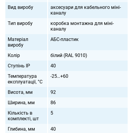
Вид виробу
аксесуари для кабельного міні-
каналу
Тип виробу
коробка монтажна для міні-
каналу
Матеріал
АБС-пластик
виробу
Колір
білий (RAL 9010)
Ступінь IP
40
Температура
-25…+60
експлуатації, °С
Висота, мм
92
Ширина, мм
86
Кількість в
5
комплекті, шт
Глибина, мм
40