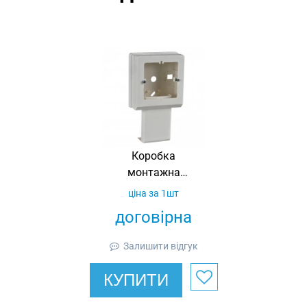
Коробка
монтажна
універсальна під
ціна за 1шт
розетки, 1-пост
договірна
стандарту 60 Ultra,
АБС
Залишити відгук
КУПИТИ