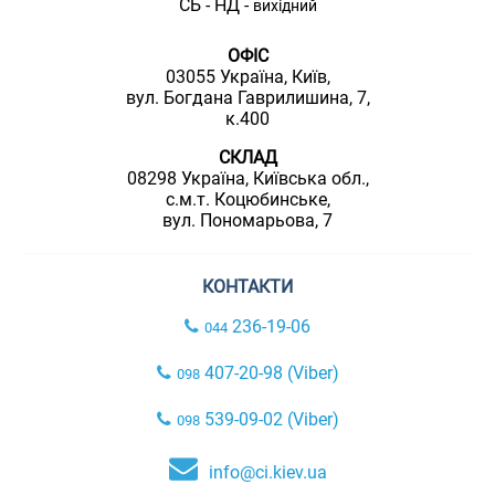
СБ - НД -
вихідний
ОФІС
03055 Україна, Київ,
вул. Богдана Гаврилишина, 7,
к.400
СКЛАД
08298 Україна, Київська обл.,
с.м.т. Коцюбинське,
вул. Пономарьова, 7
КОНТАКТИ
236-19-06
044
407-20-98 (Viber)
098
539-09-02 (Viber)
098
info@ci.kiev.ua