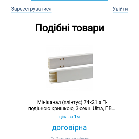
Зареєструватися
Увійти
Подібні товари
Мініканал (плінтус) 74x21 з П-
подібною кришкою, 3-секц. Ultra, ПВХ,
довжина 2 м
ціна за 1м
договірна
Залишити відгук