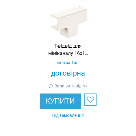
Т-відвід для
мініканалу 16х16
Ultra, АБС
ціна за 1шт
договірна
Залишити відгук
КУПИТИ
Під замовлення