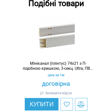
Подібні товари
Мініканал (плінтус) 74x21 з П-
подібною кришкою, 3-секц. Ultra, ПВХ,
довжина 2 м
ціна за 1м
договірна
Залишити відгук
КУПИТИ