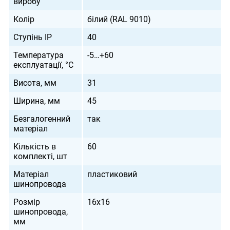
виробу
Колір
білий (RAL 9010)
Ступінь IP
40
Температура
-5…+60
експлуатації, °С
Висота, мм
31
Ширина, мм
45
Безгалогенний
так
матеріал
Кількість в
60
комплекті, шт
Матеріал
пластиковий
шинопровода
Розмір
16х16
шинопровода,
мм