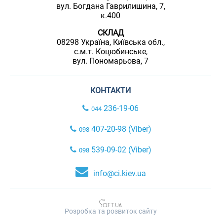
вул. Богдана Гаврилишина, 7,
к.400
СКЛАД
08298 Україна, Київська обл.,
с.м.т. Коцюбинське,
вул. Пономарьова, 7
КОНТАКТИ
236-19-06
044
407-20-98 (Viber)
098
539-09-02 (Viber)
098
info@ci.kiev.ua
Розробка та розвиток сайту