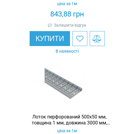
гарячеоцинкований, Eurotray
ціна за 1м
843,88
грн
Залишити відгук
КУПИТИ
В наявності
Лоток перфорований 500х50 мм,
товщина 1 мм, довжина 3000 мм,
гарячеоцинкований, Eurotray
ціна за 1м