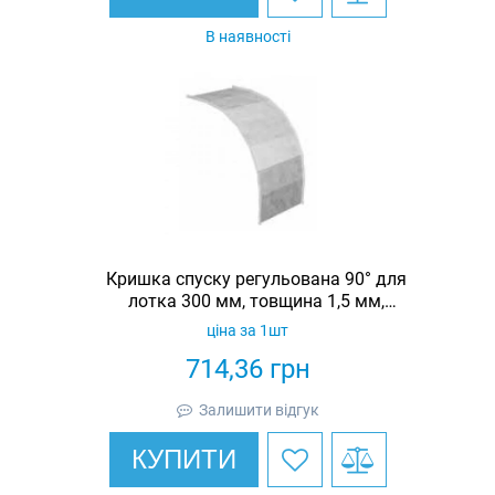
В наявності
Кришка спуску регульована 90° для
лотка 300 мм, товщина 1,5 мм,
гарячеоцинкована, Eurotray
ціна за 1шт
714,36
грн
Залишити відгук
КУПИТИ