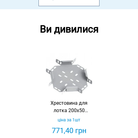
Ви дивилися
Хрестовина для
лотка 200х50
оцинкована Ardic
ціна за 1шт
771,40
грн