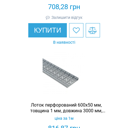
708,28
грн
Залишити відгук
КУПИТИ
В наявності
Лоток перфорований 600х50 мм,
товщина 1 мм, довжина 3000 мм,
гарячеоцинкований, Eurotray
ціна за 1м