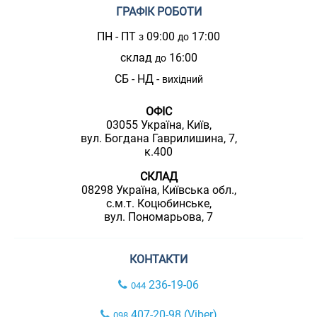
ГРАФІК РОБОТИ
ПН - ПТ
09:00
17:00
з
до
склад
16:00
до
СБ - НД -
вихідний
ОФІС
03055 Україна, Київ,
вул. Богдана Гаврилишина, 7,
к.400
СКЛАД
08298 Україна, Київська обл.,
с.м.т. Коцюбинське,
вул. Пономарьова, 7
КОНТАКТИ
236-19-06
044
407-20-98 (Viber)
098