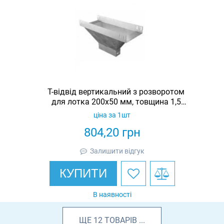
Т-відвід вертикальний з розворотом
для лотка 200х50 мм, товщина 1,5
мм, гарячеоцинкований, Eurotray
ціна за 1шт
804,20
грн
Залишити відгук
КУПИТИ
В наявності
ЩЕ
12
ТОВАРІВ
...