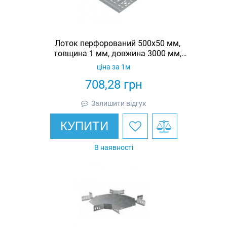
Лоток перфорований 500х50 мм,
товщина 1 мм, довжина 3000 мм,
гарячеоцинкований, Eurotray
ціна за 1м
708,28
грн
Залишити відгук
КУПИТИ
В наявності