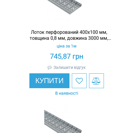
Лоток перфорований 400х100 мм,
товщина 0,8 мм, довжина 3000 мм,
гарячеоцинкований, Eurotray
ціна за 1м
745,87
грн
Залишити відгук
КУПИТИ
В наявності