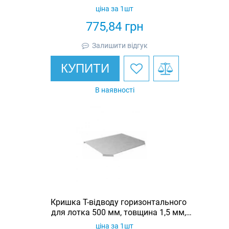
гарячеоцинкована, Eurotray
ціна за 1шт
775,84
грн
Залишити відгук
КУПИТИ
В наявності
Кришка Т-відводу горизонтального
для лотка 500 мм, товщина 1,5 мм,
гарячеоцинкована, Eurotray
ціна за 1шт