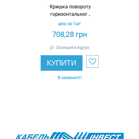
Кришка повороту
горизонтального
90° для лотка 500
ціна за 1шт
мм, товщина 1,5
708,28
грн
мм,
гарячеоцинкована,
Залишити відгук
Eurotray
КУПИТИ
В наявності