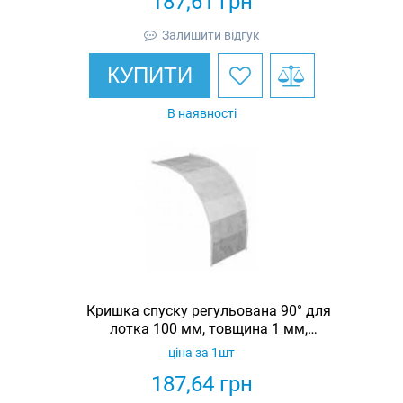
187,61
грн
Залишити відгук
КУПИТИ
В наявності
Кришка спуску регульована 90° для
лотка 100 мм, товщина 1 мм,
гарячеоцинкована, Eurotray
ціна за 1шт
187,64
грн