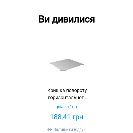
Ви дивилися
Кришка повороту
горизонтального
45° для лотка 300
ціна за 1шт
мм, товщина 1,5
188,41
грн
мм,
гарячеоцинкована,
Залишити відгук