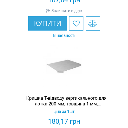
187,64
грн
Залишити відгук
КУПИТИ
В наявності
Кришка Т-відводу вертикального для
лотка 200 мм, товщина 1 мм,
гарячеоцинкована, Eurotray
ціна за 1шт
180,17
грн