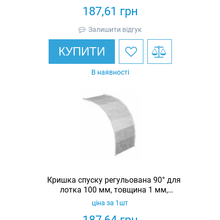
187,61
грн
Залишити відгук
КУПИТИ
В наявності
Кришка спуску регульована 90° для
лотка 100 мм, товщина 1 мм,
гарячеоцинкована, Eurotray
ціна за 1шт