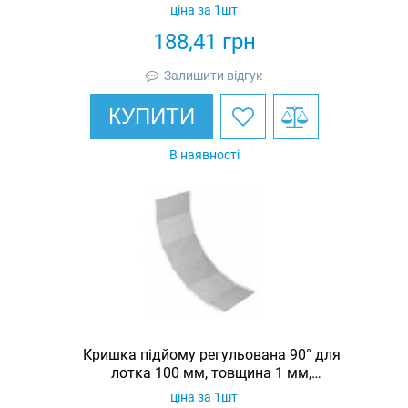
мм, гарячеоцинкована, Eurotray
ціна за 1шт
188,41
грн
Залишити відгук
КУПИТИ
В наявності
Кришка підйому регульована 90° для
лотка 100 мм, товщина 1 мм,
гарячеоцинкована, Eurotray
ціна за 1шт