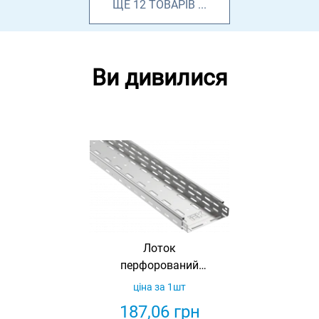
ЩЕ
12
ТОВАРІВ
...
Ви дивилися
Лоток
перфорований
50х150х3000х0, 55
ціна за 1шт
IEK
187,06
грн