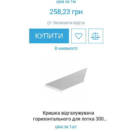
ціна за 1м
258,23
грн
Залишити відгук
КУПИТИ
В наявності
Кришка відгалужувача
горизонтального для лотка 300
оцинкована Ardic
ціна за 1шт