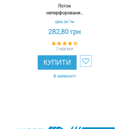
Лоток
неперфорований
100x150x3000 0,8
ціна за 1м
IEK
282,80
грн
2 відгуки
КУПИТИ
В наявності