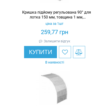
Кришка підйому регульована 90° для
лотка 150 мм, товщина 1 мм,
гарячеоцинкована, Eurotray
ціна за 1шт
259,77
грн
Залишити відгук
КУПИТИ
В наявності