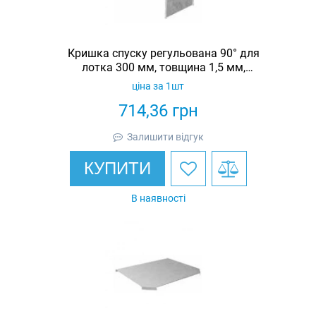
Кришка спуску регульована 90° для
лотка 300 мм, товщина 1,5 мм,
гарячеоцинкована, Eurotray
ціна за 1шт
714,36
грн
Залишити відгук
КУПИТИ
В наявності