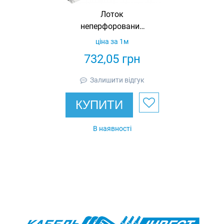
Лоток
неперфорований
100x500x3000 1,2
ціна за 1м
IEK
732,05
грн
Залишити відгук
КУПИТИ
В наявності