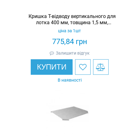
Кришка Т-відводу вертикального для
лотка 400 мм, товщина 1,5 мм,
гарячеоцинкована, Eurotray
ціна за 1шт
775,84
грн
Залишити відгук
КУПИТИ
В наявності