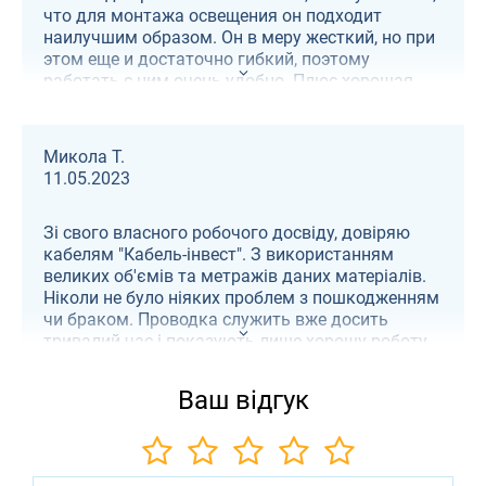
что для монтажа освещения он подходит
наилучшим образом. Он в меру жесткий, но при
этом еще и достаточно гибкий, поэтому
работать с ним очень удобно. Плюс хорошая
изоляция. Сделан он по ГОСТУ из качественного
материала, и диаметр жилы и сечения
полностью соответствуют заявленным.
Микола Т.
11.05.2023
Зі свого власного робочого досвіду, довіряю
кабелям "Кабель-інвест". З використанням
великих об'ємів та метражів даних матеріалів.
Ніколи не було ніяких проблем з пошкодженням
чи браком. Проводка служить вже досить
тривалий час і показують лише хорошу роботу
та велику витримку при сильних
навантаженнях. Чудово показали себе на
Ваш відгук
вулиці. Ізоляція надійна.