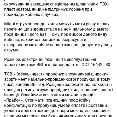
скручування захищене спеціальним шланговим ПВХ-
пластикатом, який не підтримує горіння при
прокладці кабелю в пучках.
Мідні струмопровідні жили можуть мати різну площу
перетину, що відбивається на номінальному діаметрі
провідника і його вазі. Тому, при виборі даного виду
кабелю, важливо правильно розрахувати
створюване механічне навантаження і допустиму силу
струму.
Розміри, електричні, технічні та експлуатаційні
характеристики ВВГнгд відповідають ГОСТ 16442 - 80.
ТОВ «Кабель-Інвест» пропонує споживачеві широкий
асортимент кабельно-провідникової продукції, в тому
числі кабель ВВГнгд. Розцінки залежать від кількості і
площі перетину струмопровідних жил, товщини і якості
ізоляції. Ознайомитися з ними можна в розділі
«Прайси». Отримати повноцінну професійну
консультацію по продукції, умови оплати і доставки,
укласти довгострокові договори можна, зв'язавшись
з нашим менеджером будь-яким зручним для покупця