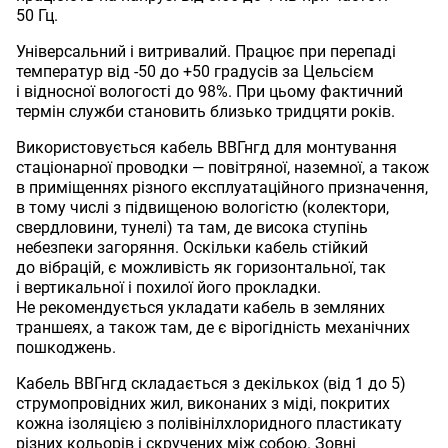
50 Гц.
Універсальний і витривалий. Працює при перепаді
температур від -50 до +50 градусів за Цельсієм
і відносної вологості до 98%. При цьому фактичний
термін служби становить близько тридцяти років.
Використовується кабель ВВГнгд для монтування
стаціонарної проводки — повітряної, наземної, а також
в приміщеннях різного експлуатаційного призначення,
в тому числі з підвищеною вологістю (колектори,
свердловини, тунелі) та там, де висока ступінь
небезпеки загоряння. Оскільки кабель стійкий
до вібрацій, є можливість як горизонтальної, так
і вертикальної і похилої його прокладки.
Не рекомендується укладати кабель в земляних
траншеях, а також там, де є вірогідність механічних
пошкоджень.
Кабель ВВГнгд складається з декількох (від 1 до 5)
струмопровідних жил, виконаних з міді, покритих
кожна ізоляцією з полівінілхлоридного пластикату
різних кольорів і скручених між собою. Зовні