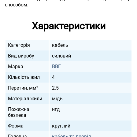
способом.
Характеристики
Категорія
кабель
Вид виробу
силовий
Марка
ВВГ
Кількість жил
4
Перетин, мм²
2.5
Матеріал жили
мідь
Пожежна
нгд
безпека
Форма
круглий
Головна
кабель та провід