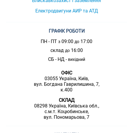
Блискавкозахист і заземлення
Електродвигуни АИР та АТД
ГРАФІК РОБОТИ
ПН - ПТ
09:00
17:00
з
до
склад
16:00
до
СБ - НД -
вихідний
ОФІС
03055 Україна, Київ,
вул. Богдана Гаврилишина, 7,
к.400
СКЛАД
08298 Україна, Київська обл.,
с.м.т. Коцюбинське,
вул. Пономарьова, 7