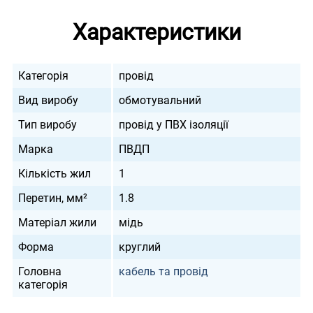
Характеристики
Категорія
провід
Вид виробу
обмотувальний
Тип виробу
провід у ПВХ ізоляції
Марка
ПВДП
Кількість жил
1
Перетин, мм²
1.8
Матеріал жили
мідь
Форма
круглий
Головна
кабель та провід
категорія