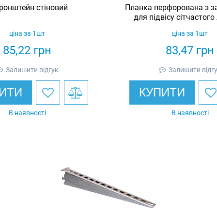
ронштейн стіновий
Планка перфорована з з
для підвісу сітчастого
оцинкована, Ar
ціна за 1шт
ціна за 1шт
85,22
грн
83,47
грн
Залишити відгук
Залишити відг
ИТИ
КУПИТИ
В наявності
В наявності