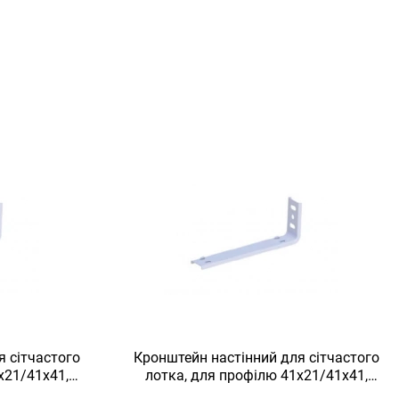
я сітчастого
Кронштейн настінний для сітчастого
х21/41х41,
лотка, для профілю 41х21/41х41,
оцинкований,
товщина 2 мм, L = 60, оцинкований,