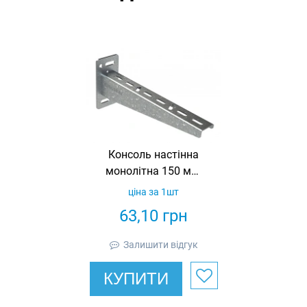
Консоль настінна
монолітна 150 мм,
товщина 1.5 мм,
ціна за 1шт
оцинкована,
63,10
грн
Eurotray
Залишити відгук
КУПИТИ