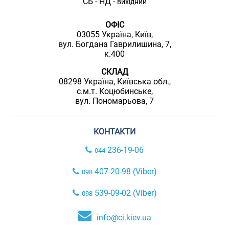
СБ - НД -
вихідний
ОФІС
03055 Україна, Київ,
вул. Богдана Гаврилишина, 7,
к.400
СКЛАД
08298 Україна, Київська обл.,
с.м.т. Коцюбинське,
вул. Пономарьова, 7
КОНТАКТИ
236-19-06
044
407-20-98 (Viber)
098
539-09-02 (Viber)
098
info@ci.kiev.ua