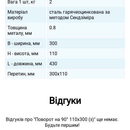
Вага 1 шт, кг
2
Матеріал
сталь гарячеоцинкована за
виробу
методом Сендзіміра
Товщина
0.8
металу, мм
B - ширина, мм
300
H - висота, мм
110
L - довжина, мм
430
Перетин, мм
300х110
Відгуки
Відгуків про "Поворот на 90° 110х300 (з)" ще немає.
Будьте першим!