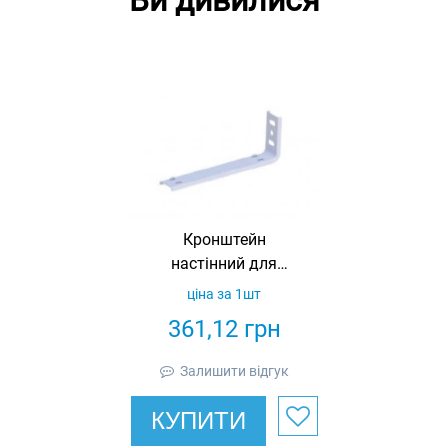
Ви дивилися
Кронштейн
настінний для
сітчастого лотка,
ціна за 1шт
для профілю
361,12
грн
41х21/41х41,
товщина 2 мм, L =
Залишити відгук
510, оцинкований,
Ardic
КУПИТИ