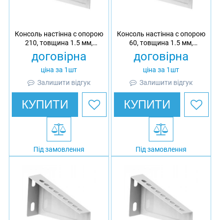
Консоль настінна c опорою
Консоль настінна c опорою
210, товщина 1.5 мм,
60, товщина 1.5 мм,
оцинкована, Ardic
гарячеоцинкована, Ardic
договірна
договірна
ціна за 1шт
ціна за 1шт
Залишити відгук
Залишити відгук
КУПИТИ
КУПИТИ
Під замовлення
Під замовлення