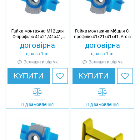
Гайка монтажна M12 для
Гайка монтажна M6 для C-
C-профілю 41х21/41х41,
профілю 41х21/41х41, Ardic
Ardic
договірна
договірна
ціна за 1шт
ціна за 1шт
Залишити відгук
Залишити відгук
КУПИТИ
КУПИТИ
Під замовлення
Під замовлення