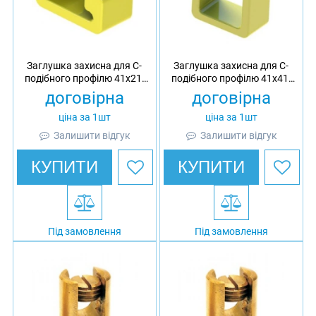
Заглушка захисна для С-
Заглушка захисна для С-
подібного профілю 41х21,
подібного профілю 41х41,
Ardic
Ardic
договірна
договірна
ціна за 1шт
ціна за 1шт
Залишити відгук
Залишити відгук
КУПИТИ
КУПИТИ
Під замовлення
Під замовлення