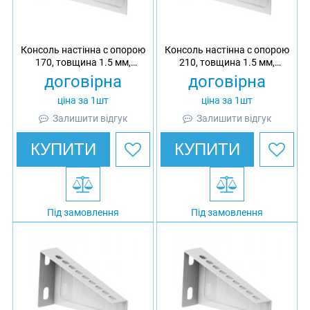
Консоль настінна c опорою
Консоль настінна c опорою
170, товщина 1.5 мм,
210, товщина 1.5 мм,
оцинкована, Ardic
гарячеоцинкована, Ardic
договірна
договірна
ціна за 1шт
ціна за 1шт
Залишити відгук
Залишити відгук
КУПИТИ
КУПИТИ
Під замовлення
Під замовлення