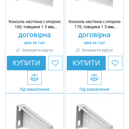
Консоль настінна c опорою
Консоль настінна c опорою
160, товщина 1.5 мм,
170, товщина 1.5 мм,
оцинкована, Ardic
гарячеоцинкована, Ardic
договірна
договірна
ціна за 1шт
ціна за 1шт
Залишити відгук
Залишити відгук
КУПИТИ
КУПИТИ
Під замовлення
Під замовлення