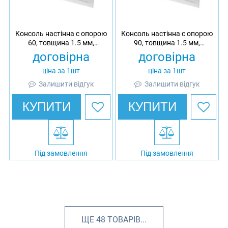
Консоль настінна c опорою
Консоль настінна c опорою
60, товщина 1.5 мм,
90, товщина 1.5 мм,
оцинкована, Ardic
гарячеоцинкована, Ardic
договірна
договірна
ціна за 1шт
ціна за 1шт
Залишити відгук
Залишити відгук
КУПИТИ
КУПИТИ
Під замовлення
Під замовлення
ЩЕ
48
ТОВАРІВ...