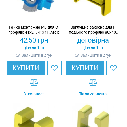
Гайка монтажна M8 для C-
Заглушка захисна для I-
профілю 41х21/41х41, Ardic
подібного профілю 80х40,
Ardic
42,50
грн
договірна
ціна за 1шт
ціна за 1шт
Залишити відгук
Залишити відгук
КУПИТИ
КУПИТИ
В наявності
Під замовлення