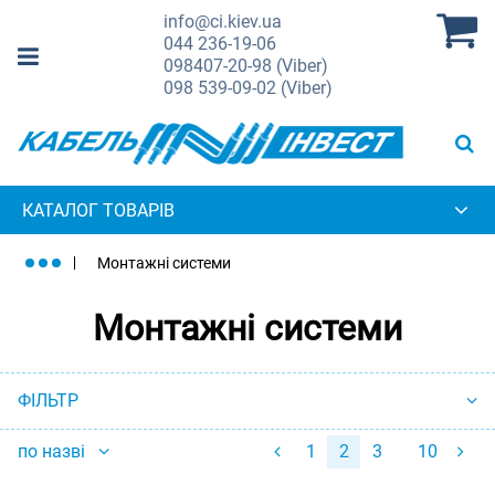
info@ci.kiev.ua
044
236-19-06
098
407-20-98 (Viber)
098
539-09-02 (Viber)
КАТАЛОГ ТОВАРІВ
Монтажні системи
Монтажні системи
ФІЛЬТР
по назві
1
2
3
10