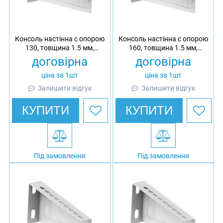
Консоль настінна c опорою
Консоль настінна c опорою
130, товщина 1.5 мм,
160, товщина 1.5 мм,
оцинкована, Ardic
гарячеоцинкована, Ardic
договірна
договірна
ціна за 1шт
ціна за 1шт
Залишити відгук
Залишити відгук
КУПИТИ
КУПИТИ
Під замовлення
Під замовлення