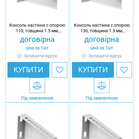
Консоль настінна c опорою
Консоль настінна c опорою
110, товщина 1.5 мм,
130, товщина 1.5 мм,
оцинкована, Ardic
гарячеоцинкована, Ardic
договірна
договірна
ціна за 1шт
ціна за 1шт
Залишити відгук
Залишити відгук
КУПИТИ
КУПИТИ
Під замовлення
Під замовлення