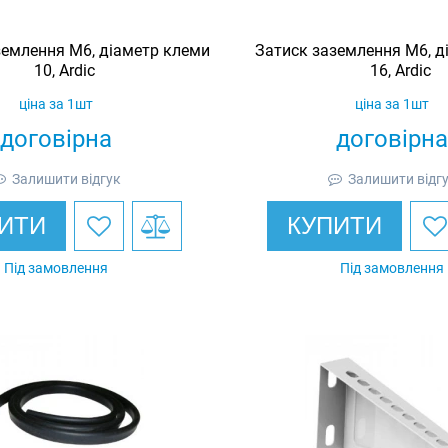
землення M6, діаметр клеми
Затиск заземлення M6, д
10, Ardic
16, Ardic
ціна за 1шт
ціна за 1шт
договірна
договірна
Залишити відгук
Залишити відг
ИТИ
КУПИТИ
Під замовлення
Під замовлення