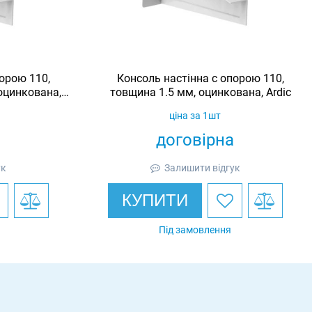
орою 110,
Консоль настінна c опорою 110,
оцинкована,
товщина 1.5 мм, оцинкована, Ardic
ціна за 1шт
договірна
ук
Залишити відгук
КУПИТИ
Під замовлення