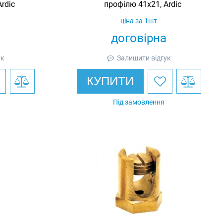
rdic
профілю 41х21, Ardic
ціна за 1шт
договірна
ук
Залишити відгук
КУПИТИ
Під замовлення