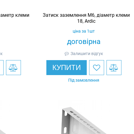
іаметр клеми
Затиск заземлення M6, діаметр клеми
18, Ardic
ціна за 1шт
договірна
ук
Залишити відгук
КУПИТИ
Під замовлення