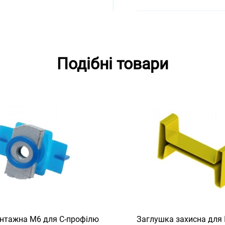
Подібні товари
нтажна M6 для C-профілю
Заглушка захисна для I