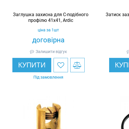
Заглушка захисна для С-подібного
Затиск за
профілю 41х41, Ardic
ціна за 1шт
договірна
Залишити відгук
КУПИТИ
КУП
Під замовлення