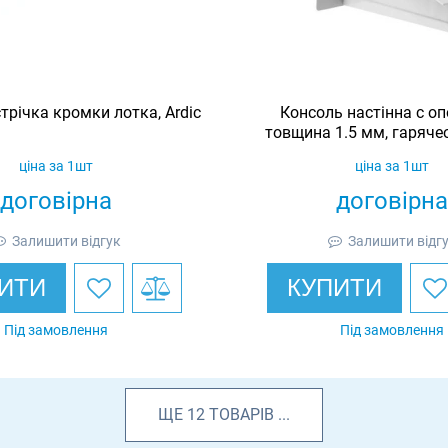
трічка кромки лотка, Ardic
Консоль настінна c оп
товщина 1.5 мм, гаряче
Ardic
ціна за 1шт
ціна за 1шт
договірна
договірна
Залишити відгук
Залишити відг
ИТИ
КУПИТИ
Під замовлення
Під замовлення
ЩЕ
12
ТОВАРІВ
...