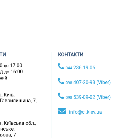
ТИ
КОНТАКТИ
00
17:00
до
236-19-06
044
ад
16:00
до
дний
407-20-98 (Viber)
098
, Київ,
539-09-02 (Viber)
098
 Гаврилишина, 7,
info@ci.kiev.ua
, Київська обл.,
нське,
ьова, 7