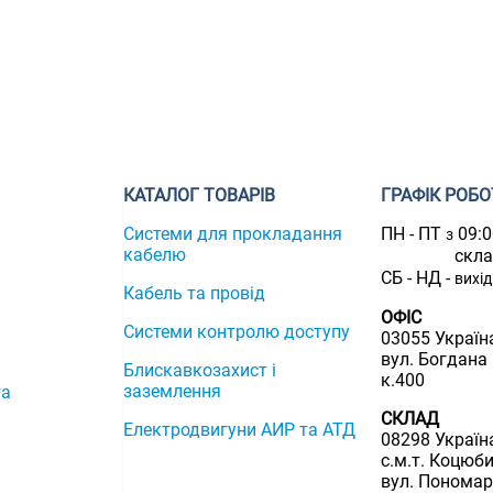
КАТАЛОГ ТОВАРІВ
ГРАФІК РОБО
Системи для прокладання
ПН - ПТ
09:
з
кабелю
скл
СБ - НД -
вихі
Кабель та провід
ОФІС
Системи контролю доступу
03055 Україна
вул. Богдана
Блискавкозахист і
к.400
заземлення
та
СКЛАД
Електродвигуни АИР та АТД
08298 Україна
с.м.т. Коцюби
вул. Пономар