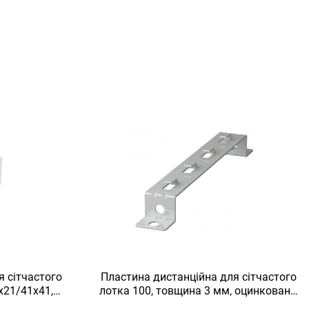
я сітчастого
Пластина дистанційна для сітчастого
х21/41х41,
лотка 100, товщина 3 мм, оцинкована,
оцинкований,
Ardic