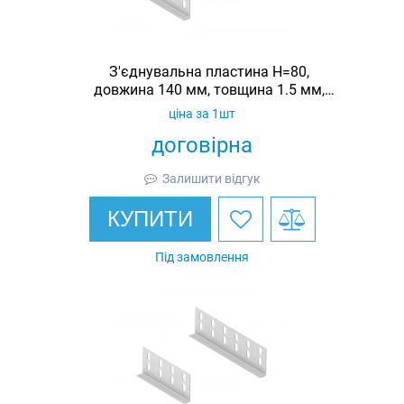
З'єднувальна пластина H=80,
довжина 140 мм, товщина 1.5 мм,
оцинкована, Ardic
ціна за 1шт
договірна
Залишити відгук
КУПИТИ
Під замовлення