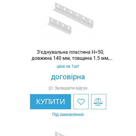
З'єднувальна пластина H=50,
довжина 140 мм, товщина 1.5 мм,
оцинкована, Ardic
ціна за 1шт
договірна
Залишити відгук
КУПИТИ
Під замовлення