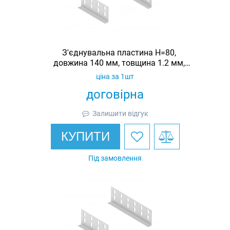
З'єднувальна пластина H=80,
довжина 140 мм, товщина 1.2 мм,
оцинкована, Ardic
ціна за 1шт
договірна
Залишити відгук
КУПИТИ
Під замовлення