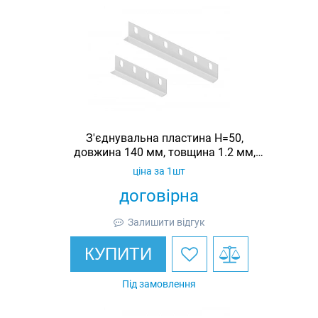
З'єднувальна пластина H=50,
довжина 140 мм, товщина 1.2 мм,
оцинкована, Ardic
ціна за 1шт
договірна
Залишити відгук
КУПИТИ
Під замовлення