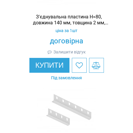
З'єднувальна пластина H=80,
довжина 140 мм, товщина 2 мм,
оцинкована, Ardic
ціна за 1шт
договірна
Залишити відгук
КУПИТИ
Під замовлення