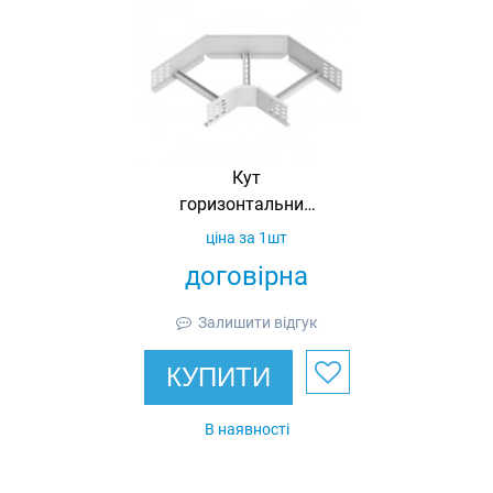
Кут
горизонтальний
90° для
ціна за 1шт
кабельросту
договірна
200х100,
оцинкований,
Залишити відгук
Ardic
КУПИТИ
В наявності