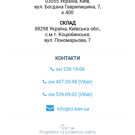
03055 Україна, Київ,
вул. Богдана Гаврилишина, 7,
к.400
СКЛАД
08298 Україна, Київська обл.,
с.м.т. Коцюбинське,
вул. Пономарьова, 7
КОНТАКТИ
236-19-06
044
407-20-98 (Viber)
098
539-09-02 (Viber)
098
info@ci.kiev.ua
Розробка та розвиток сайту