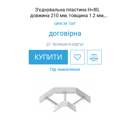
З'єднувальна пластина H=80,
довжина 210 мм, товщина 1.2 мм,
оцинкована, Ardic
ціна за 1шт
договірна
Залишити відгук
КУПИТИ
Під замовлення