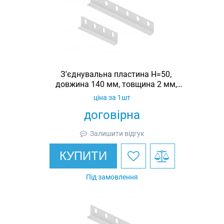
З'єднувальна пластина H=50,
довжина 140 мм, товщина 2 мм,
оцинкована, Ardic
ціна за 1шт
договірна
Залишити відгук
КУПИТИ
Під замовлення