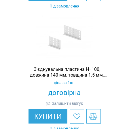
Під замовлення
З'єднувальна пластина H=100,
довжина 140 мм, товщина 1.5 мм,
оцинкована, Ardic
ціна за 1шт
договірна
Залишити відгук
КУПИТИ
Під замовлення