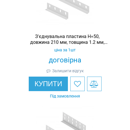
З'єднувальна пластина H=50,
довжина 210 мм, товщина 1.2 мм,
оцинкована, Ardic
ціна за 1шт
договірна
Залишити відгук
КУПИТИ
Під замовлення