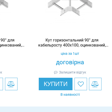
 90° для
Кут горизонтальний 90° для
цинкований,
кабельросту 400х100, оцинкований,
Ardic
ціна за 1шт
договірна
ук
Залишити відгук
КУПИТИ
В наявності