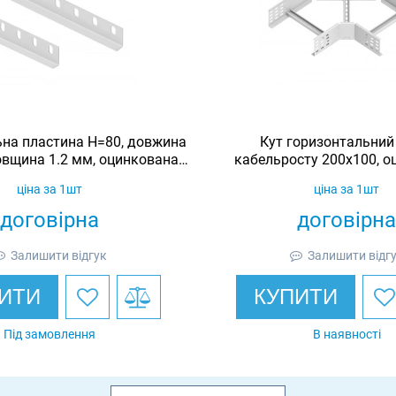
ьна пластина H=80, довжина
Кут горизонтальний
овщина 1.2 мм, оцинкована,
кабельросту 200х100, о
Ardic
Ardic
ціна за 1шт
ціна за 1шт
договірна
договірна
Залишити відгук
Залишити відг
ИТИ
КУПИТИ
Під замовлення
В наявності