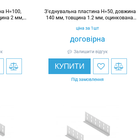
на H=100,
З'єднувальна пластина H=50, довжина
ина 2 мм,
140 мм, товщина 1.2 мм, оцинкована,
dic
Ardic
ціна за 1шт
договірна
ук
Залишити відгук
КУПИТИ
Під замовлення