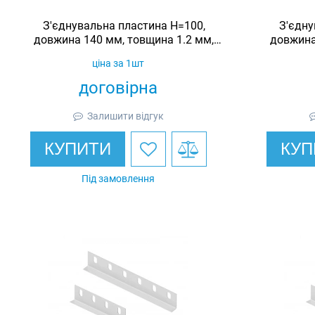
З'єднувальна пластина H=100,
З'єдну
довжина 140 мм, товщина 1.2 мм,
довжина
оцинкована, Ardic
ціна за 1шт
договірна
Залишити відгук
КУПИТИ
КУП
Під замовлення