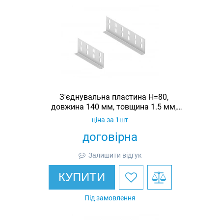
З'єднувальна пластина H=80,
довжина 140 мм, товщина 1.5 мм,
оцинкована, Ardic
ціна за 1шт
договірна
Залишити відгук
КУПИТИ
Під замовлення