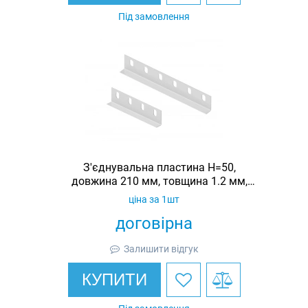
Під замовлення
З'єднувальна пластина H=50,
довжина 210 мм, товщина 1.2 мм,
оцинкована, Ardic
ціна за 1шт
договірна
Залишити відгук
КУПИТИ