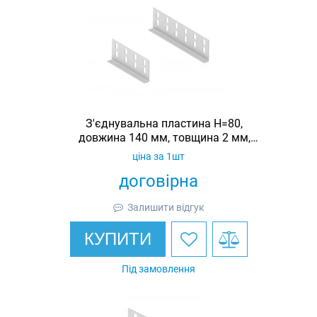
З'єднувальна пластина H=80,
довжина 140 мм, товщина 2 мм,
оцинкована, Ardic
ціна за 1шт
договірна
Залишити відгук
КУПИТИ
Під замовлення