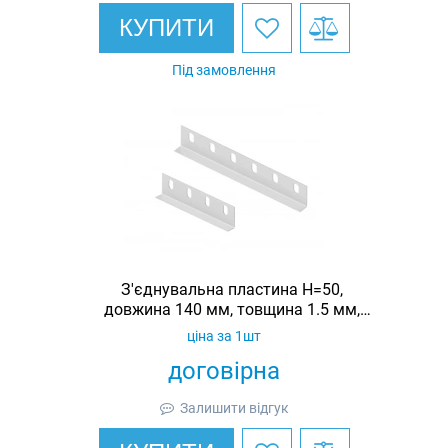
КУПИТИ
Під замовлення
З'єднувальна пластина H=50,
довжина 140 мм, товщина 1.5 мм,
оцинкована, Ardic
ціна за 1шт
договірна
Залишити відгук