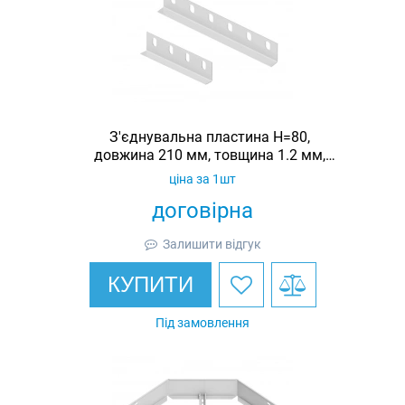
З'єднувальна пластина H=80,
довжина 210 мм, товщина 1.2 мм,
оцинкована, Ardic
ціна за 1шт
договірна
Залишити відгук
КУПИТИ
Під замовлення