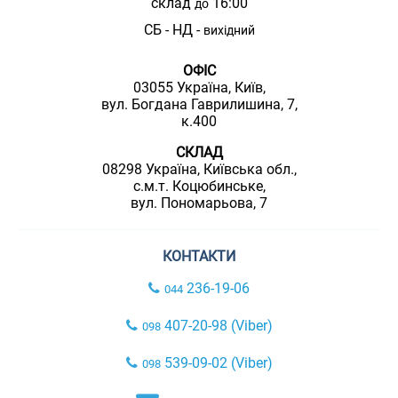
склад
16:00
до
СБ - НД -
вихідний
ОФІС
03055 Україна, Київ,
вул. Богдана Гаврилишина, 7,
к.400
СКЛАД
08298 Україна, Київська обл.,
с.м.т. Коцюбинське,
вул. Пономарьова, 7
КОНТАКТИ
236-19-06
044
407-20-98 (Viber)
098
539-09-02 (Viber)
098