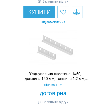
Залишити відгук
КУПИТИ
Під замовлення
З'єднувальна пластина H=50,
довжина 140 мм, товщина 1.2 мм,
оцинкована, Ardic
ціна за 1шт
договірна
Залишити відгук