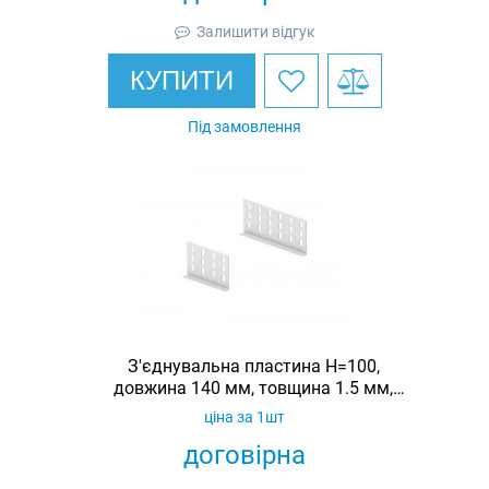
Залишити відгук
КУПИТИ
Під замовлення
З'єднувальна пластина H=100,
довжина 140 мм, товщина 1.5 мм,
оцинкована, Ardic
ціна за 1шт
договірна