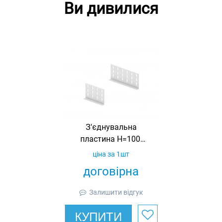
Ви дивилися
З'єднувальна
пластина H=100,
довжина 140 мм,
ціна за 1шт
товщина 2 мм,
договірна
оцинкована, Ardic
Залишити відгук
КУПИТИ