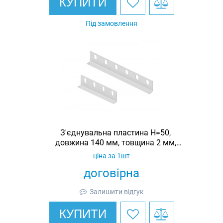
КУПИТИ
Під замовлення
З'єднувальна пластина H=50,
довжина 140 мм, товщина 2 мм,
оцинкована, Ardic
ціна за 1шт
договірна
Залишити відгук
КУПИТИ