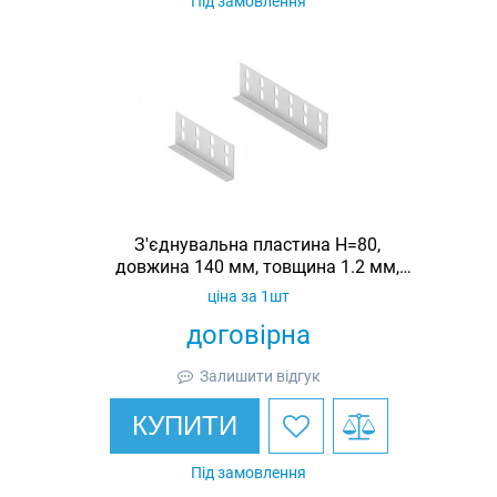
Під замовлення
З'єднувальна пластина H=80,
довжина 140 мм, товщина 1.2 мм,
оцинкована, Ardic
ціна за 1шт
договірна
Залишити відгук
КУПИТИ
Під замовлення