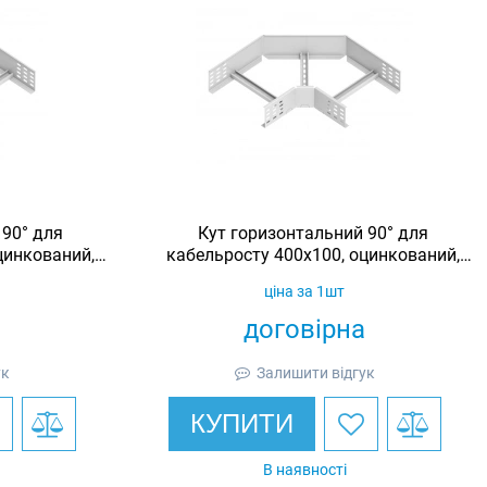
 90° для
Кут горизонтальний 90° для
цинкований,
кабельросту 400х100, оцинкований,
Ardic
ціна за 1шт
договірна
ук
Залишити відгук
КУПИТИ
В наявності