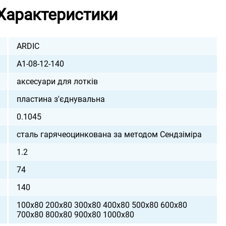
Характеристики
ARDIC
A1-08-12-140
аксесуари для лотків
пластина з'єднувальна
0.1045
сталь гарячеоцинкована за методом Сендзіміра
1.2
74
140
100х80 200х80 300х80 400х80 500х80 600х80
700х80 800х80 900х80 1000х80