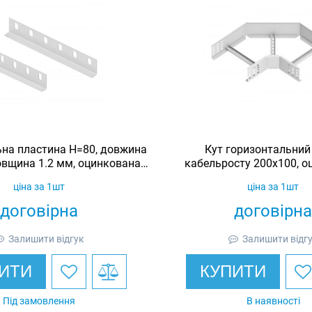
ьна пластина H=80, довжина
Кут горизонтальний
овщина 1.2 мм, оцинкована,
кабельросту 200х100, о
Ardic
Ardic
ціна за 1шт
ціна за 1шт
договірна
договірна
Залишити відгук
Залишити відг
ИТИ
КУПИТИ
Під замовлення
В наявності