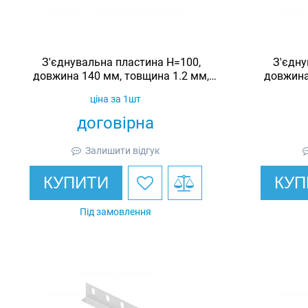
З'єднувальна пластина H=100,
З'єдну
довжина 140 мм, товщина 1.2 мм,
довжина
оцинкована, Ardic
ціна за 1шт
договірна
Залишити відгук
КУПИТИ
КУП
Під замовлення