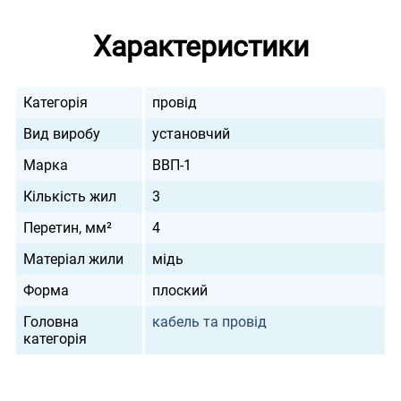
Характеристики
Категорія
провід
Вид виробу
установчий
Марка
ВВП-1
Кількість жил
3
Перетин, мм²
4
Матеріал жили
мідь
Форма
плоский
Головна
кабель та провід
категорія