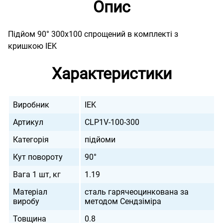
Опис
Підйом 90° 300х100 спрощений в комплекті з
кришкою IEK
Характеристики
Виробник
IEK
Артикул
CLP1V-100-300
Категорія
підйоми
Кут повороту
90°
Вага 1 шт, кг
1.19
Матеріал
сталь гарячеоцинкована за
виробу
методом Сендзіміра
Товщина
0.8