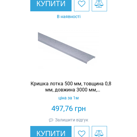
КУПИТИ
В наявності
Кришка лотка 500 мм, товщина 0,8
мм, довжина 3000 мм,
гарячеоцинкована, Eurotray
ціна за 1м
497,76
грн
Залишити відгук
КУПИТИ