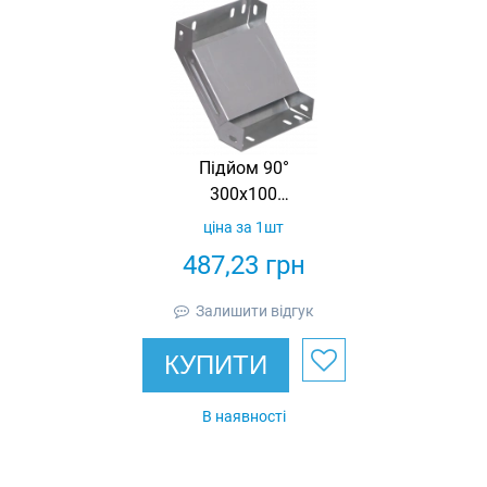
Підйом 90°
300х100
спрощений в
ціна за 1шт
комплекті з
487,23
грн
кришкою IEK
Залишити відгук
КУПИТИ
В наявності