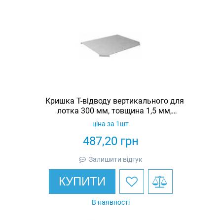
Кришка Т-відводу вертикального для
лотка 300 мм, товщина 1,5 мм,
гарячеоцинкована, Eurotray
ціна за 1шт
487,20
грн
Залишити відгук
КУПИТИ
В наявності