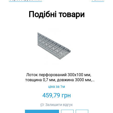
Подібні товари
Лоток перфорований 300х100 мм,
товщина 0,7 мм, довжина 3000 мм,
гарячеоцинкований, Eurotray
ціна за 1м
459,79
грн
Залишити відгук