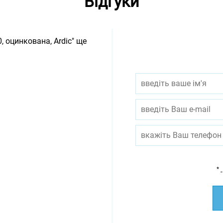
Відгуки
, оцинкована, Ardic" ще
*
-