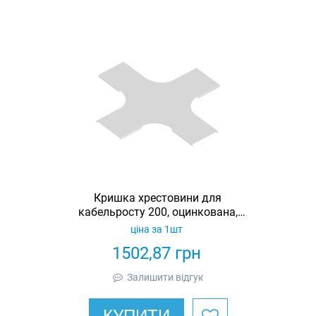
Кришка хрестовини для
кабельросту 200, оцинкована,
Ardic
ціна за 1шт
1502,87
грн
Залишити відгук
КУПИТИ