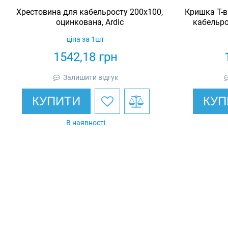
Хрестовина для кабельросту 200х100,
Кришка Т-в
оцинкована, Ardic
кабельро
ціна за 1шт
1542,18
грн
Залишити відгук
КУПИТИ
КУП
В наявності