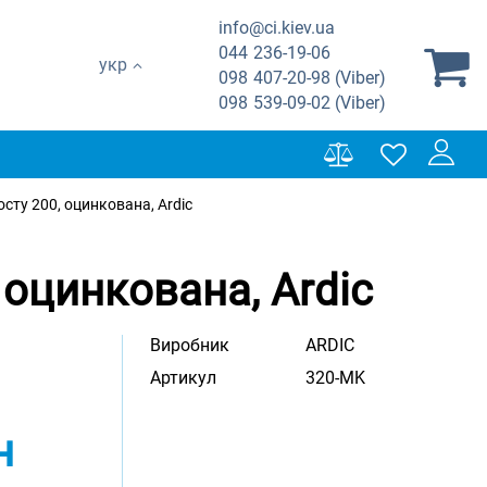
info@ci.kiev.ua
044
236-19-06
укр
098
407-20-98 (Viber)
098
539-09-02 (Viber)
сту 200, оцинкована, Ardic
оцинкована, Ardic
Виробник
ARDIC
Артикул
320-MK
н