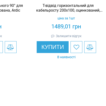
ного 90° для
Т-відвід горизонтальний для
вана, Ardic
кабельросту 200х100, оцинкований,
Ardic
ціна за 1шт
н
1489,01
грн
ук
Залишити відгук
КУПИТИ
В наявності