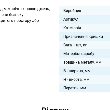
від механічних пошкоджень,
Виробник
уючи безпеку і
Артикул
критого простору або
Категорія
Призначення кришки
Вага 1 шт, кг
Матеріал виробу
Товщина металу, мм
B - ширина, мм
H - висота, мм
Перетин, мм