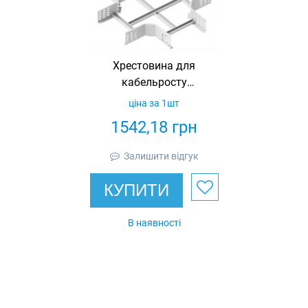
Хрестовина для
кабельросту
200х100,
ціна за 1шт
оцинкована, Ardic
1542,18
грн
Залишити відгук
КУПИТИ
В наявності