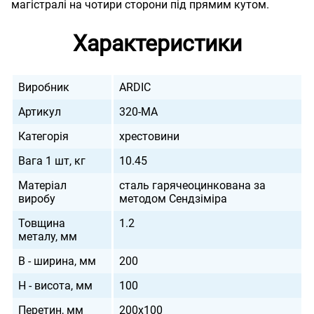
магістралі на чотири сторони під прямим кутом.
Характеристики
Виробник
ARDIC
Артикул
320-MA
Категорія
хрестовини
Вага 1 шт, кг
10.45
Матеріал
сталь гарячеоцинкована за
виробу
методом Сендзіміра
Товщина
1.2
металу, мм
B - ширина, мм
200
H - висота, мм
100
Перетин, мм
200х100