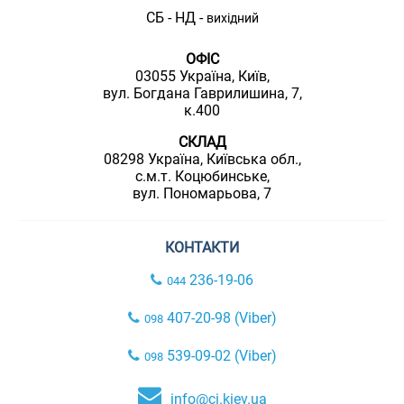
СБ - НД -
вихідний
ОФІС
03055 Україна, Київ,
вул. Богдана Гаврилишина, 7,
к.400
СКЛАД
08298 Україна, Київська обл.,
с.м.т. Коцюбинське,
вул. Пономарьова, 7
КОНТАКТИ
236-19-06
044
407-20-98 (Viber)
098
539-09-02 (Viber)
098
info@ci.kiev.ua