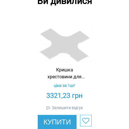
Ви дивилися
Кришка
хрестовини для
кабельросту 500,
ціна за 1шт
оцинкована, Ardic
3321,23
грн
Залишити відгук
КУПИТИ