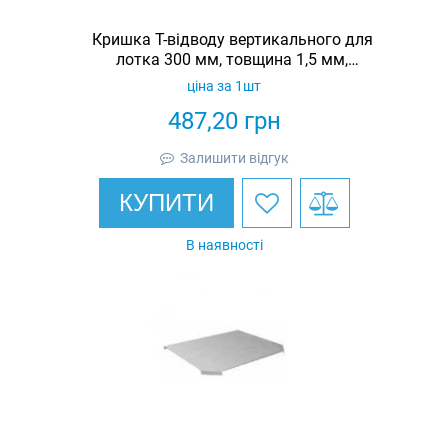
Кришка Т-відводу вертикального для
лотка 300 мм, товщина 1,5 мм,
гарячеоцинкована, Eurotray
ціна за 1шт
487,20
грн
Залишити відгук
КУПИТИ
В наявності