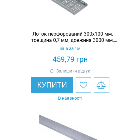
Лоток перфорований 300х100 мм,
товщина 0,7 мм, довжина 3000 мм,
гарячеоцинкований, Eurotray
ціна за 1м
459,79
грн
Залишити відгук
КУПИТИ
В наявності