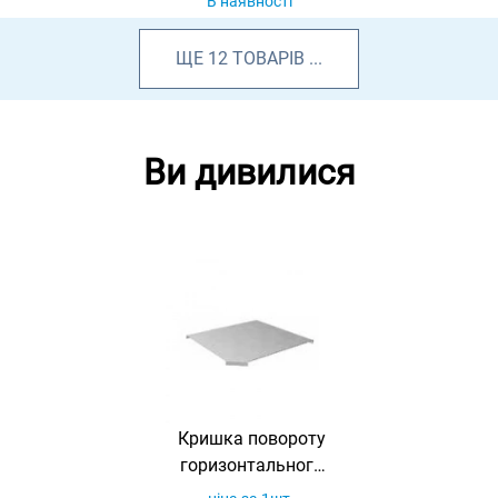
В наявності
ЩЕ
12
ТОВАРІВ
...
Ви дивилися
Кришка повороту
горизонтального
90° для лотка 400