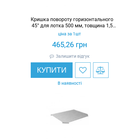
Кришка повороту горизонтального
45° для лотка 500 мм, товщина 1,5
мм, гарячеоцинкована, Eurotray
ціна за 1шт
465,26
грн
Залишити відгук
КУПИТИ
В наявності