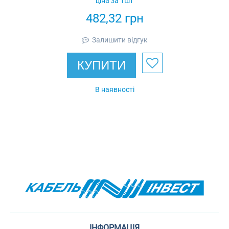
ціна за 1шт
мм, товщина 1,5
482,32
грн
мм,
гарячеоцинкована,
Залишити відгук
Eurotray
КУПИТИ
В наявності
ІНФОРМАЦІЯ