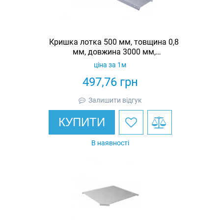
Кришка лотка 500 мм, товщина 0,8
мм, довжина 3000 мм,
гарячеоцинкована, Eurotray
ціна за 1м
497,76
грн
Залишити відгук
КУПИТИ
В наявності