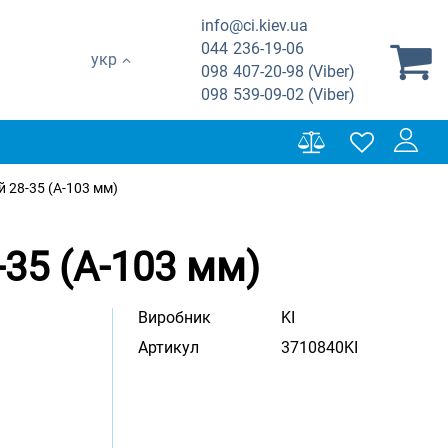
info@ci.kiev.ua
044
236-19-06
укр
098
407-20-98 (Viber)
098
539-09-02 (Viber)
 28-35 (А-103 мм)
35 (А-103 мм)
Виробник
KI
Артикул
3710840KI