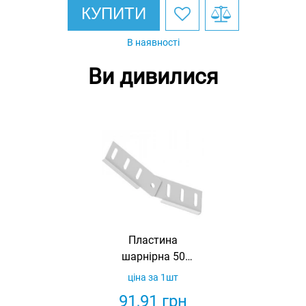
КУПИТИ
В наявності
Ви дивилися
Пластина
шарнірна 50
оцинкована Ardic
ціна за 1шт
(комплект 2 шт)
91,91
грн