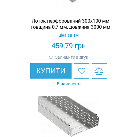
Лоток перфорований 300х100 мм,
товщина 0,7 мм, довжина 3000 мм,
гарячеоцинкований, Eurotray
ціна за 1м
459,79
грн
Залишити відгук
КУПИТИ
В наявності