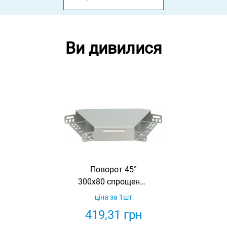
Ви дивилися
Поворот 45°
300х80 спрощений
в комплекті з
ціна за 1шт
кришкою IEK
419,31
грн