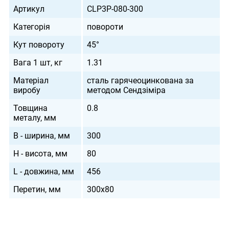
Артикул
CLP3P-080-300
Категорія
повороти
Кут повороту
45°
Вага 1 шт, кг
1.31
Матеріал
сталь гарячеоцинкована за
виробу
методом Сендзіміра
Товщина
0.8
металу, мм
B - ширина, мм
300
H - висота, мм
80
L - довжина, мм
456
Перетин, мм
300х80