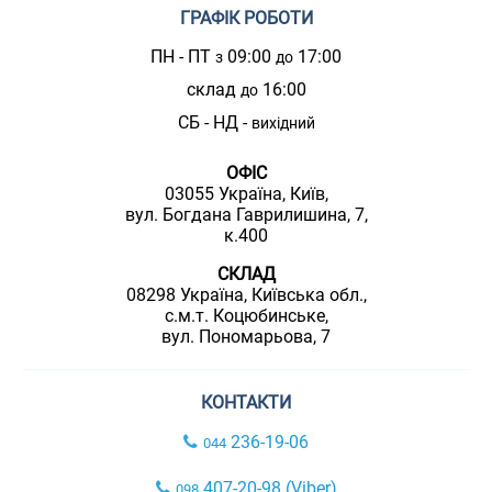
ГРАФІК РОБОТИ
ПН - ПТ
09:00
17:00
з
до
склад
16:00
до
СБ - НД -
вихідний
ОФІС
03055 Україна, Київ,
вул. Богдана Гаврилишина, 7,
к.400
СКЛАД
08298 Україна, Київська обл.,
с.м.т. Коцюбинське,
вул. Пономарьова, 7
КОНТАКТИ
236-19-06
044
407-20-98 (Viber)
098