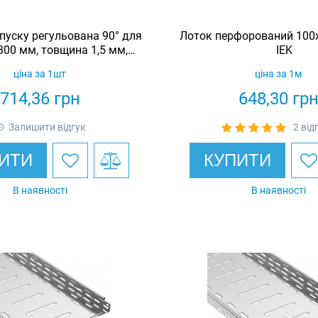
пуску регульована 90° для
Лоток перфорований 100х
300 мм, товщина 1,5 мм,
IEK
чеоцинкована, Eurotray
ціна за 1шт
ціна за 1м
714,36
грн
648,30
гр
Залишити відгук
2 від
ИТИ
КУПИТИ
В наявності
В наявності