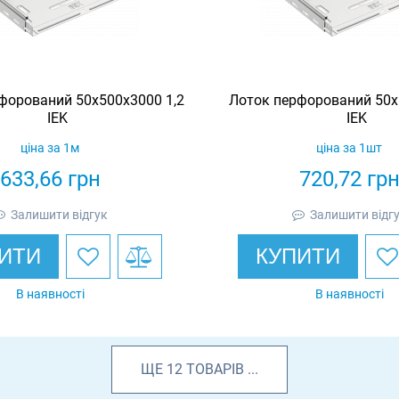
форований 50х500х3000 1,2
Лоток перфорований 50х
IEK
IEK
ціна за 1м
ціна за 1шт
633,66
грн
720,72
гр
Залишити відгук
Залишити відг
ИТИ
КУПИТИ
В наявності
В наявності
ЩЕ
12
ТОВАРІВ
...