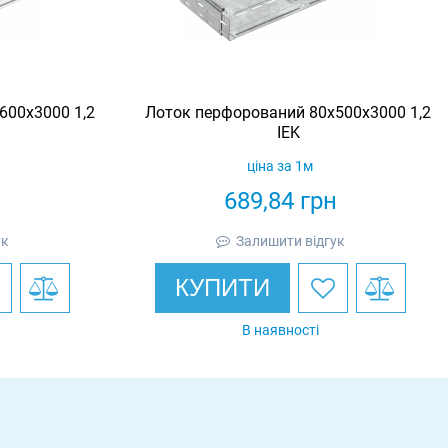
600х3000 1,2
Лоток перфорований 80х500х3000 1,2
IEK
ціна за 1м
н
689,84
грн
ук
Залишити відгук
КУПИТИ
В наявності