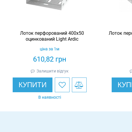
Лоток перфорований 400х50
Лоток пер
оцинкований Light Ardic
ціна за 1м
610,82
грн
Залишити відгук
КУПИТИ
КУП
В наявності