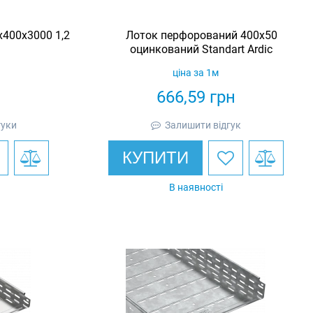
400х3000 1,2
Лоток перфорований 400х50
оцинкований Standart Ardic
ціна за 1м
н
666,59
грн
гуки
Залишити відгук
КУПИТИ
В наявності