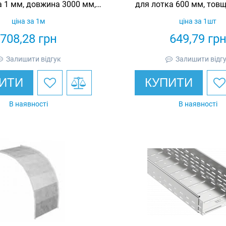
 1 мм, довжина 3000 мм,
для лотка 600 мм, товщ
еоцинкований, Eurotray
гарячеоцинкована, E
ціна за 1м
ціна за 1шт
708,28
грн
649,79
гр
Залишити відгук
Залишити відг
ИТИ
КУПИТИ
В наявності
В наявності