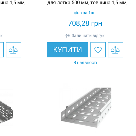
ина 1,5 мм,
для лотка 500 мм, товщина 1,5 мм,
urotray
гарячеоцинкована, Eurotray
ціна за 1шт
н
708,28
грн
ук
Залишити відгук
КУПИТИ
В наявності