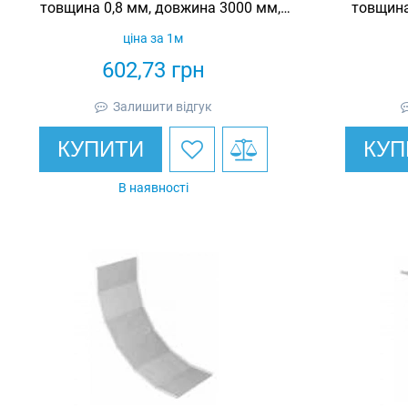
товщина 0,8 мм, довжина 3000 мм,
товщина
гарячеоцинкований, Eurotray
гаряч
ціна за 1м
602,73
грн
Залишити відгук
КУПИТИ
КУП
В наявності