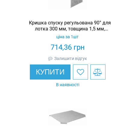
Кришка спуску регульована 90° для
лотка 300 мм, товщина 1,5 мм,
гарячеоцинкована, Eurotray
ціна за 1шт
714,36
грн
Залишити відгук
КУПИТИ
В наявності