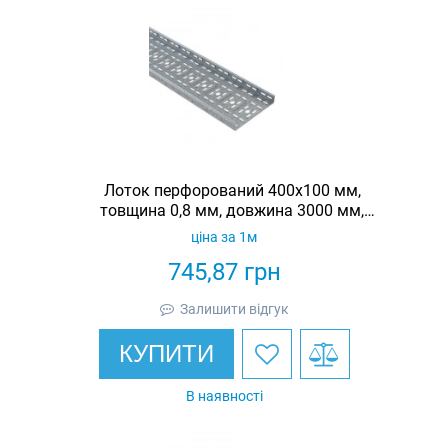
Лоток перфорований 400х100 мм,
товщина 0,8 мм, довжина 3000 мм,
гарячеоцинкований, Eurotray
ціна за 1м
745,87
грн
Залишити відгук
КУПИТИ
В наявності