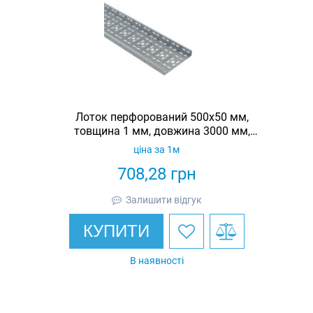
Лоток перфорований 500х50 мм,
товщина 1 мм, довжина 3000 мм,
гарячеоцинкований, Eurotray
ціна за 1м
708,28
грн
Залишити відгук
КУПИТИ
В наявності