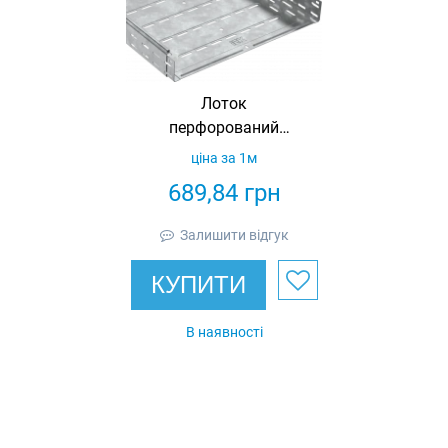
Лоток
перфорований
80х500х3000 1,2
ціна за 1м
IEK
689,84
грн
Залишити відгук
КУПИТИ
В наявності