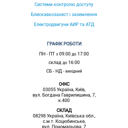
Системи контролю доступу
Блискавкозахист і заземлення
Електродвигуни АИР та АТД
ГРАФІК РОБОТИ
ПН - ПТ
09:00
17:00
з
до
склад
16:00
до
СБ - НД -
вихідний
ОФІС
03055 Україна, Київ,
вул. Богдана Гаврилишина, 7,
к.400
СКЛАД
08298 Україна, Київська обл.,
с.м.т. Коцюбинське,
вул. Пономарьова, 7