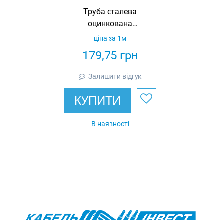
Труба сталева
оцинкована
32x1.0x3000 мм
ціна за 1м
179,75
грн
Залишити відгук
КУПИТИ
В наявності