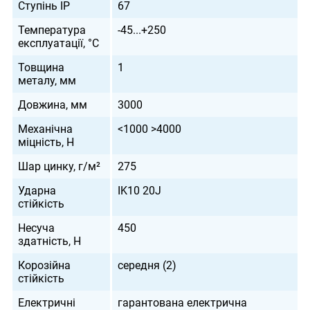
Ступінь IP
67
Температура
-45...+250
експлуатації, °С
Товщина
1
металу, мм
Довжина, мм
3000
Механічна
<1000 >4000
міцність, Н
Шар цинку, г/м²
275
Ударна
IK10 20J
стійкість
Несуча
450
здатність, Н
Корозійна
середня (2)
стійкість
Електричні
гарантована електрична