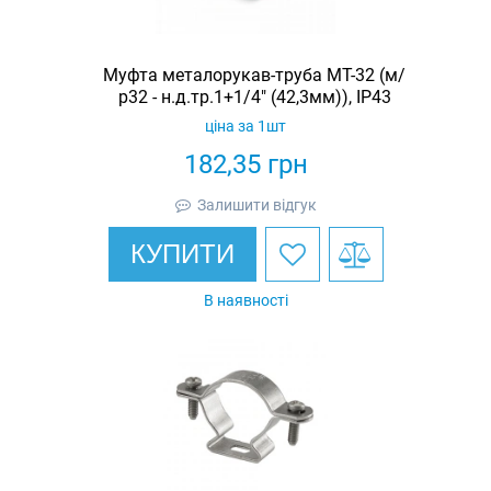
Муфта металорукав-труба МТ-32 (м/
р32 - н.д.тр.1+1/4" (42,3мм)), IP43
ціна за 1шт
182,35
грн
Залишити відгук
КУПИТИ
В наявності