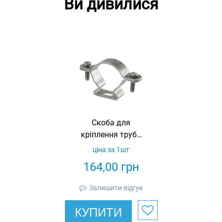
Ви дивилися
Скоба для
кріплення труби
16 мм,
ціна за 1шт
нержавіюча сталь
164,00
грн
304L
Залишити відгук
КУПИТИ